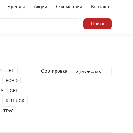
Бренды
Акции
О компании
Контакты
CHEEFT
Сортировка:
по умолчанию
FORD
по цене min
по цене max
RAFTIGER
по наименованию
R-TRUCK
TRW