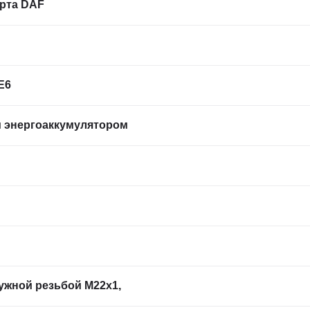
рта DAF
E6
 энергоаккумулятором
ружной резьбой М22х1,