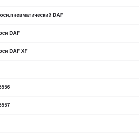
 оси,пневматический DAF
оси DAF
оси DAF XF
5556
5557