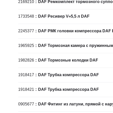
2169210
::
DAF Ремкомплект тормозного суппо
1733548
::
DAF Ресивер V=5,5 л DAF
2245377
::
DAF РМК головки компрессора DAF 
1965925
::
DAF Тормозная камера с пружинным
1982826
::
DAF Тормозные колодки DAF
1918417
::
DAF Трубка компрессора DAF
1918421
::
DAF Трубка компрессора DAF
0905677
::
DAF Фитинг из латуни, прямой с на