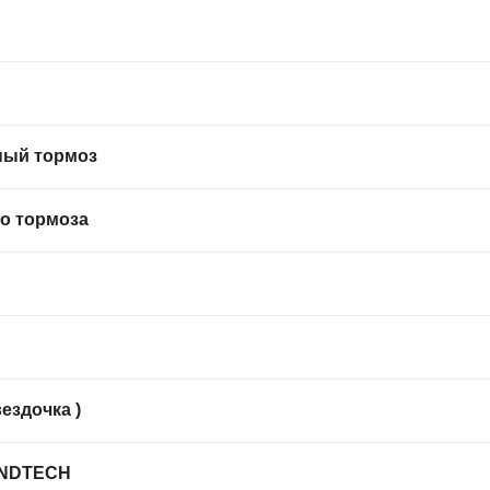
Фильтрация по атрибутам
ный тормоз
о тормоза
ездочка )
ANDTECH