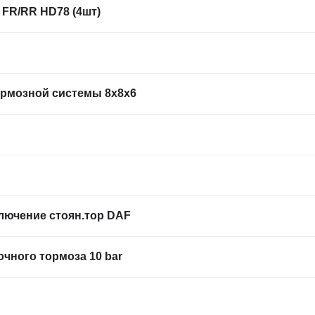
FR/RR HD78 (4шт)
ормозной системы 8x8x6
лючение стоян.тор DAF
чного тормоза 10 bar