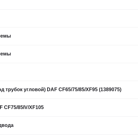
темы
темы
д трубок угловой) DAF CF65/75/85/XF95 (1389075)
 CF75/85IV/XF105
двода