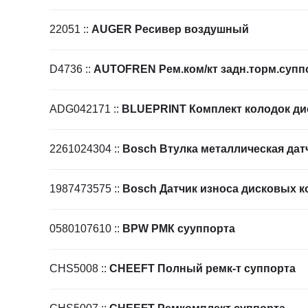
22051
::
AUGER Ресивер воздушный
D4736
::
AUTOFREN Рем.ком/кт задн.торм.супп
ADG042171
::
BLUEPRINT Комплект колодок ди
2261024304
::
Bosch Втулка металлическая дат
1987473575
::
Bosch Датчик износа дисковых к
0580107610
::
BPW РМК сууппорта
CHS5008
::
CHEEFT Полный ремк-т суппорта