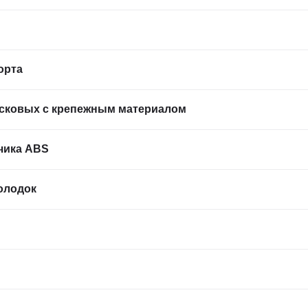
орта
сковых с крепежным материалом
чика ABS
олодок