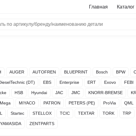
Главная
Каталог
NRF
Bosch
Все бренды
H
AUGER
AUTOFREN
BLUEPRINT
Bosch
BPW
i
DieselTechnic (DT)
EBS
Enterprise
ERT
Exovo
FEBI
cke
HSB
Hyundai
JAC
JMC
KNORR-BREMSE
K
L
Mega
MIYACO
PATRON
PETERS (PE)
ProVia
QML
ON
LTER
L
Startec
STELLOX
TCIC
TEXTAR
TORK
TRP
ALL
I
YAMASIDA
ZENTPARTS