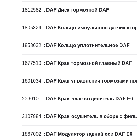
1812582
::
DAF Диск тормозной DAF
1805824
::
DAF Кольцо импульсное датчик ско
1858032
::
DAF Кольцо уплотнительное DAF
1677510
::
DAF Кран тормозной главный DAF
1601034
::
DAF Кран управления тормозами пр
2330101
::
DAF Кран-влагоотделитель DAF Е6
2107984
::
DAF Кран-осушитель в сборе с фил
1867002
::
DAF Модулятор задней оси DAF Е6