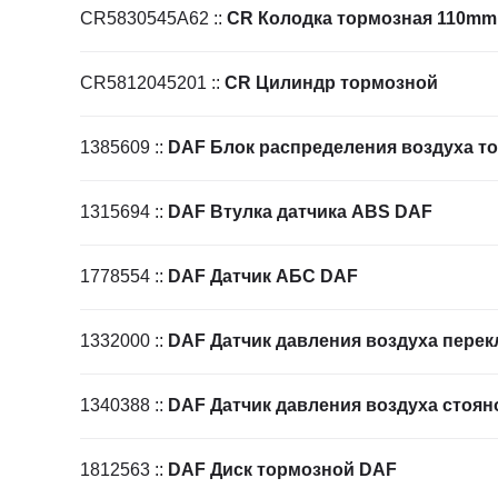
CR5830545A62
::
CR Колодка тормозная 110mm 
CR5812045201
::
CR Цилиндр тормозной
1385609
::
DAF Блок распределения воздуха т
1315694
::
DAF Втулка датчика ABS DAF
1778554
::
DAF Датчик АБС DAF
1332000
::
DAF Датчик давления воздуха перек
1340388
::
DAF Датчик давления воздуха стояно
1812563
::
DAF Диск тормозной DAF