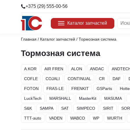
+375 (29) 555-00-56
Каталог запчастей
Главная
/
Каталог запчастей
/ Тормозная система
Двигатель
Бренды
Детали кузова
DAF
Тормозная система
Детали салона
JAC
Дополнительное оборудование
FORD
Другие запчасти
TRP
A.KOR
AIR FREN
ALON
ANDAC
ANDTEC
Запчасти для ТО
Hyunda
Инструмент
VOLVO
COFLE
COJALI
CONTINUAL
CR
DAF
Крепеж
Nestro
FOTON
FRAS-LE
FRENKIT
GSParts
Hotte
Масла и тех. жидкости
COSPE
Отопление/кондиционирование
GATES
LuckTech
MARSHALL
MasterKit
MASUMA
Рулевое управление
WIELT
Система выпуска
FIL FI
S&K
SAMPA
SAT
SIMPECO
SIRIT
SOR
Система охлаждения
MARSH
Топливная система
DELPH
TTT-auto
VADEN
WABCO
WP
WURTH
Тормозная система
Dayco
Трансмиссия
DEPO