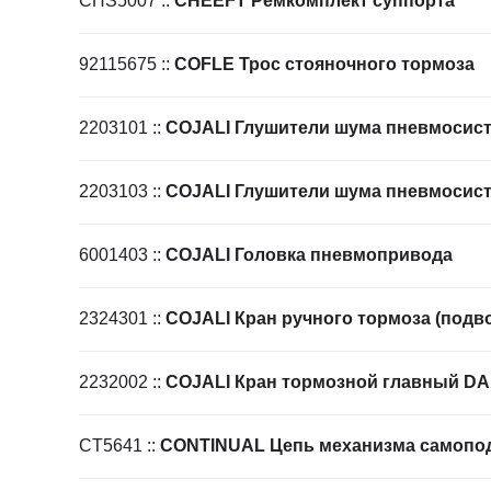
CHS5007
::
CHEEFT Ремкомплект суппорта
92115675
::
COFLE Трос стояночного тормоза
2203101
::
COJALI Глушители шума пневмосис
2203103
::
COJALI Глушители шума пневмосис
6001403
::
COJALI Головка пневмопривода
2324301
::
COJALI Кран ручного тормоза (подво
2232002
::
COJALI Кран тормозной главный DAF
CT5641
::
CONTINUAL Цепь механизма самопо