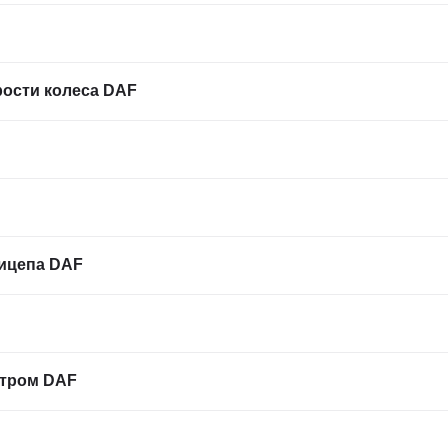
рости колеса DAF
ицепа DAF
ьтром DAF