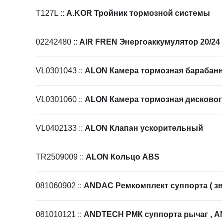
Ходовая часть
KOGEL
T127L
::
A.KOR Тройник тормозной системы
Электрооборудование
SACHS
BPW
02242480
::
AIR FREN Энергоаккумулятор 20/24
VL0301043
::
ALON Камера тормозная барабан
VL0301060
::
ALON Камера тормозная дисковог
VL0402133
::
ALON Клапан ускорительный
TR2509009
::
ALON Кольцо ABS
081060902
::
ANDAC Ремкомплект суппорта ( зв
081010121
::
ANDTECH РМК суппорта рычаг , 