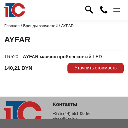
Главная
/
Бренды запчастей
/ AYFAR
AYFAR
TR520
::
AYFAR маячок проблесковый LED
140,21
BYN
Уточнить стоимость
Контакты
+375 (44) 551-00-56
shop@1tc.by