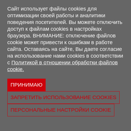
Магазин, склад
Сайт использует файлы cookies для
оптимизации своей работы и аналитики
г. Минск, Минский р-н, п. Привольный, ул. Мира, 20А,
поведения посетителей. Вы можете отключить
223062
доступ к файлам cookies в настройках
г. Брест, ул. Лейтенанта Рябцева, 108 В, 224701
браузера. ВНИМАНИЕ: отключение файлов
Обращаем Ваше внимание, что вся предоставленная на сайте
cookie может привести к ошибкам в работе
информация, касающаяся комплектаций, технических
сайта. Оставаясь на сайте, Вы даете согласие
характеристик, цветовых сочетаний, а также стоимости и
на использование нами cookies в соответствии
сервисного обслуживания носит информационный характер и
с
Политикой в отношении обработки файлов
не является публичной офертой, определяемой п.2 ст.407
cookie.
Гражданского кодекса Республики Беларусь.
Политика обработки персональных данных
Политикой в отношении обработки файлов cookie.
ПРИНИМАЮ
Персональные настройки cookie
ЗАПРЕТИТЬ ИСПОЛЬЗОВАНИЕ COOKIES
© 2026 ООО «Трансконсалт Сервис» УНП 290667530.
Свидетельство о регистрации №290667530 выдано 02.02.2009
ПЕРСОНАЛЬНЫЕ НАСТРОЙКИ COOKIE
г. Администрацией Ленинского р-на г. Бреста
Юридический адрес: ул. Лейтенанта Рябцева, 108 В 224025, г.
Брест, Республика Беларусь