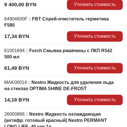
9 400,00
BYN
Уточнить стоимость
64904600F
::
FBT Спрей-очиститель герметика
F580
17,34
BYN
Уточнить стоимость
61001694
::
Forch Смывка ржавчины с ЛКП R542
500 мл
61,49
BYN
Уточнить стоимость
MAK00014
::
Nestro Жидкость для удаления льда
на стеклах OPTIMA SHINE DE-FROST
14,18
BYN
Уточнить стоимость
26000866
::
Nestro Жидкость охлаждающая
(антифр. готовый красный) Nestro PERMANT
LONG LIFE -40 кан.1л.