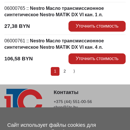
06000765
::
Nestro Масло трансмиссионное
синтетическое Nestro MATIK DX VI кан. 1 л.
27,38
BYN
Уточнить стоимость
06000761
::
Nestro Масло трансмиссионное
синтетическое Nestro MATIK DX VI кан. 4 л.
106,58
BYN
Уточнить стоимость
1
2
⟩
Контакты
+375 (44) 551-00-56
shop@1tc.by
Магазин, склад
Сайт использует файлы cookies для