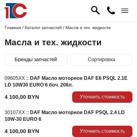
Главная
/
Каталог запчастей
/ Масла и тех. жидкости
Масла и тех. жидкости
Бренды запчастей
Сортировка
по умолчанию
09605XX
::
DAF Масло моторное DAF E6 PSQL 2.1E
по цене min
LD 10W30 EURO 6 боч. 208л.
по цене max
4 100,00
BYN
Уточнить стоимость
по наименованию
30107XX
::
DAF Масло моторное DAF PSQL 2.4 LD
10W-30 EURO 6
4 100,00
BYN
Уточнить стоимость