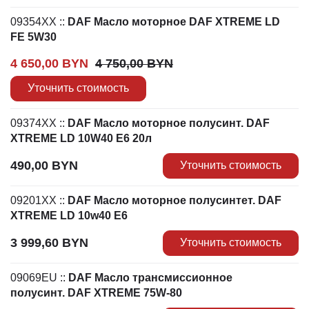
09354XX
::
DAF Масло моторное DAF XTREME LD
FE 5W30
Первоначальная цена составляла 4 750,00 BYN.
Текущая цена: 4 650,00 BYN.
4 650,00
BYN
4 750,00
BYN
Уточнить стоимость
09374XX
::
DAF Масло моторное полусинт. DAF
XTREME LD 10W40 E6 20л
490,00
BYN
Уточнить стоимость
09201XX
::
DAF Масло моторное полусинтет. DAF
XTREME LD 10w40 E6
3 999,60
BYN
Уточнить стоимость
09069EU
::
DAF Масло трансмиссионное
полусинт. DAF XTREME 75W-80