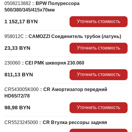
0508213882
::
BPW Полурессора
500/380/345/415х70мм
1 152,17
BYN
Уточнить стоимость
958012C
::
CAMOZZI Соединитель трубок (латунь)
23,33
BYN
Уточнить стоимость
230060
::
CEI РМК шкворня 230.060
811,13
BYN
Уточнить стоимость
CR543005K000
::
CR Амортизатор передний
HD65/72/78
98,98
BYN
Уточнить стоимость
CR5523245000
::
CR Втулка рессоры задняя