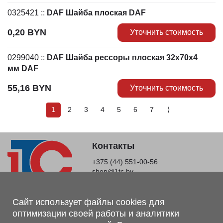
0325421
::
DAF Шайба плоская DAF
0,20
BYN
Уточнить стоимость
0299040
::
DAF Шайба рессоры плоская 32x70x4
мм DAF
55,16
BYN
Уточнить стоимость
1
2
3
4
5
6
7
⟩
Контакты
+375 (44) 551-00-56
shop@1tc.by
Магазин, склад
Сайт использует файлы cookies для
оптимизации своей работы и аналитики
г. Минск, Минский р-н, п. Привольный, ул. Мира, 20А,