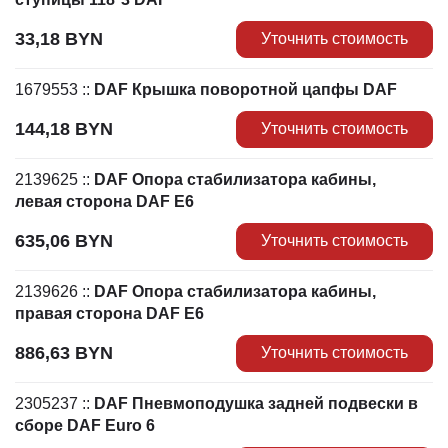
33,18
BYN
Уточнить стоимость
1679553
::
DAF Крышка поворотной цапфы DAF
144,18
BYN
Уточнить стоимость
2139625
::
DAF Опора стабилизатора кабины,
левая сторона DAF Е6
635,06
BYN
Уточнить стоимость
2139626
::
DAF Опора стабилизатора кабины,
правая сторона DAF Е6
886,63
BYN
Уточнить стоимость
2305237
::
DAF Пневмоподушка задней подвески в
сборе DAF Euro 6