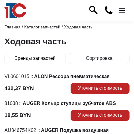
Главная
/
Каталог запчастей
/ Ходовая часть
Ходовая часть
Бренды запчастей
Сортировка
по умолчанию
VL0601015
::
ALON Рессора пневматическая
по цене min
432,37
BYN
по цене max
Уточнить стоимость
по наименованию
81038
::
AUGER Кольцо ступицы зубчатое ABS
18,55
BYN
Уточнить стоимость
AU346754K02
::
AUGER Подушка воздушная