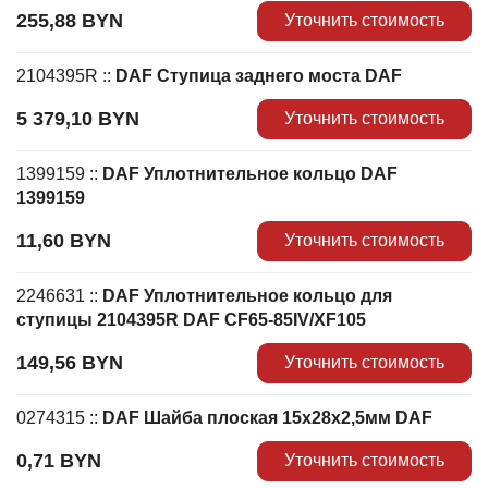
255,88
BYN
Уточнить стоимость
2104395R
::
DAF Ступица заднего моста DAF
5 379,10
BYN
Уточнить стоимость
1399159
::
DAF Уплотнительное кольцо DAF
1399159
11,60
BYN
Уточнить стоимость
2246631
::
DAF Уплотнительное кольцо для
ступицы 2104395R DAF CF65-85IV/XF105
149,56
BYN
Уточнить стоимость
0274315
::
DAF Шайба плоская 15х28х2,5мм DAF
0,71
BYN
Уточнить стоимость