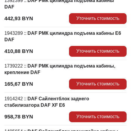
1392399
::
DAF РМК цилиндра подъема кабины
DAF
442,93
BYN
Уточнить стоимость
1943289
::
DAF РМК цилиндра подъема кабины Е6
DAF
410,88
BYN
Уточнить стоимость
1739222
::
DAF РМК цилиндра подъема кабины,
крепление DAF
165,67
BYN
Уточнить стоимость
1914242
::
DAF Сайлентблок заднего
стабилизатора DAF XF E6
958,78
BYN
Уточнить стоимость