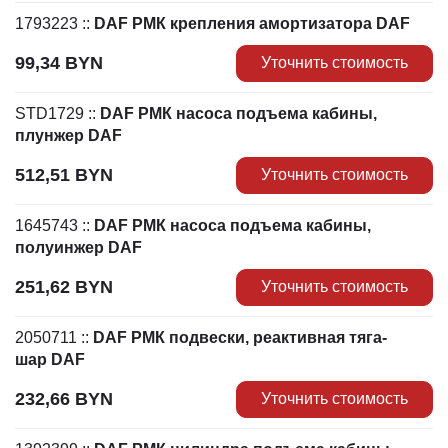
1793223
::
DAF РМК крепления амортизатора DAF
99,34
BYN
Уточнить стоимость
STD1729
::
DAF РМК насоса подъема кабины,
плунжер DAF
512,51
BYN
Уточнить стоимость
1645743
::
DAF РМК насоса подъема кабины,
полуинжер DAF
251,62
BYN
Уточнить стоимость
2050711
::
DAF РМК подвески, реактивная тяга-
шар DAF
232,66
BYN
Уточнить стоимость