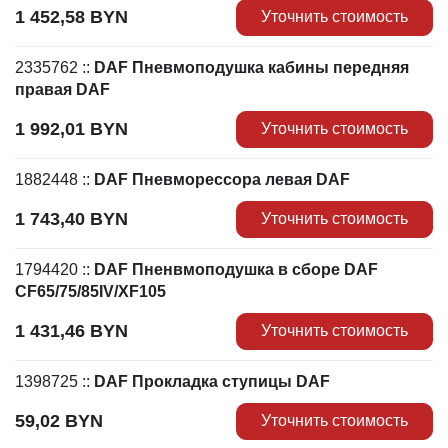
1 452,58
BYN
Уточнить стоимость
2335762
::
DAF Пневмоподушка кабины передняя
правая DAF
1 992,01
BYN
Уточнить стоимость
1882448
::
DAF Пневморессора левая DAF
1 743,40
BYN
Уточнить стоимость
1794420
::
DAF Пненвмоподушка в сборе DAF
CF65/75/85IV/XF105
1 431,46
BYN
Уточнить стоимость
1398725
::
DAF Прокладка ступицы DAF
59,02
BYN
Уточнить стоимость