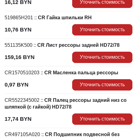
16,12
BYN
Уточнить стоимость
519865H201
::
CR Гайка шпильки RH
10,76
BYN
Уточнить стоимость
551135K500
::
CR Лист рессоры задней HD72/78
159,16
BYN
Уточнить стоимость
CR1570510203
::
CR Масленка пальца рессоры
0,97
BYN
Уточнить стоимость
CR5522345002
::
CR Палец рессоры задний низ со
шляпкой (с гайкой) HD72/78
17,74
BYN
Уточнить стоимость
CR497105A020
::
CR Подшипник подвесной без