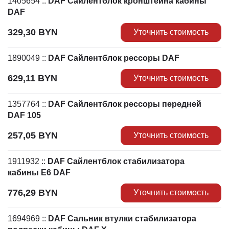
1405654
::
DAF Сайлентблок кронштейна кабины
DAF
329,30
BYN
Уточнить стоимость
1890049
::
DAF Сайлентблок рессоры DAF
629,11
BYN
Уточнить стоимость
1357764
::
DAF Сайлентблок рессоры передней
DAF 105
257,05
BYN
Уточнить стоимость
1911932
::
DAF Сайлентблок стабилизатора
кабины Е6 DAF
776,29
BYN
Уточнить стоимость
1694969
::
DAF Сальник втулки стабилизатора