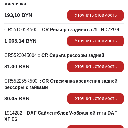
масленки
193,10
BYN
Уточнить стоимость
CR551005K500
::
CR Рессора задняя с с/б . HD72/78
1 065,14
BYN
Уточнить стоимость
CR5523045004
::
CR Серьга рессоры задней
81,00
BYN
Уточнить стоимость
CR552255K500
::
CR Стремянка крепления задней
рессоры с гайками
30,05
BYN
Уточнить стоимость
1914282
::
DAF Cайлентблок V-образной тяги DAF
XF E6