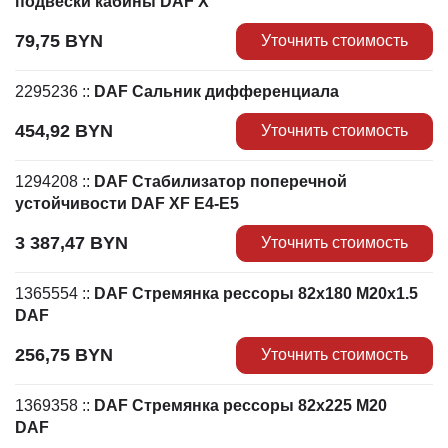
подвески кабины DAF X
79,75
BYN
Уточнить стоимость
2295236
::
DAF Сальник дифференциала
454,92
BYN
Уточнить стоимость
1294208
::
DAF Стабилизатор поперечной
устойчивости DAF XF E4-E5
3 387,47
BYN
Уточнить стоимость
1365554
::
DAF Стремянка рессоры 82х180 M20x1.5
DAF
256,75
BYN
Уточнить стоимость
1369358
::
DAF Стремянка рессоры 82х225 M20
DAF