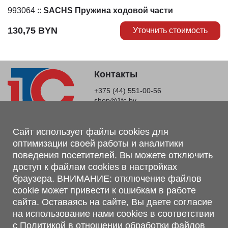
993064
::
SACHS Пружина ходовой части
130,75
BYN
Уточнить стоимость
Контакты
+375 (44) 551-00-56
shop@1tc.by
Магазин, склад
Сайт использует файлы cookies для
оптимизации своей работы и аналитики
г. Минск, Минский р-н, п. Привольный, ул. Мира, 20А,
поведения посетителей. Вы можете отключить
223062
доступ к файлам cookies в настройках
г. Брест, ул. Лейтенанта Рябцева, 108 В, 224701
браузера. ВНИМАНИЕ: отключение файлов
Обращаем Ваше внимание, что вся предоставленная на сайте
cookie может привести к ошибкам в работе
информация, касающаяся комплектаций, технических
сайта. Оставаясь на сайте, Вы даете согласие
характеристик, цветовых сочетаний, а также стоимости и
на использование нами cookies в соответствии
сервисного обслуживания носит информационный характер и
с
Политикой в отношении обработки файлов