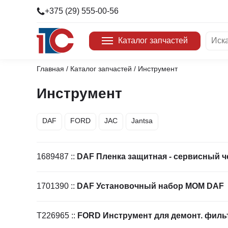
+375 (29) 555-00-56
Каталог запчастей
Главная
/
Каталог запчастей
/ Инструмент
Двигатель
Бренды
Детали кузова
DAF
Инструмент
Детали салона
JAC
Дополнительное оборудование
FORD
Другие запчасти
TRP
DAF
FORD
JAC
Jantsa
Запчасти для ТО
Hyunda
Инструмент
VOLVO
Крепеж
Nestro
Масла и тех. жидкости
COSPE
1689487
::
DAF Пленка защитная - сервисный ч
Отопление/кондиционирование
GATES
Рулевое управление
WIELT
Система выпуска
FIL FI
1701390
::
DAF Установочный набор МОМ DAF
Система охлаждения
MARSH
Топливная система
DELPH
Тормозная система
Dayco
T226965
::
FORD Инструмент для демонт. филь
Трансмиссия
DEPO