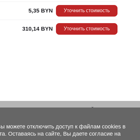
5,35
BYN
Уточнить стоимость
310,14
BYN
Уточнить стоимость
 внимание, что вся предоставленная на сайте
сающаяся комплектаций, технических характеристик,
аний, а также стоимости и сервисного обслуживания
ы можете отключить доступ к файлам cookies в
ионный характер и не является публичной офертой,
.2 ст.407 Гражданского кодекса Республики Беларусь.
а. Оставаясь на сайте, Вы даете согласие на