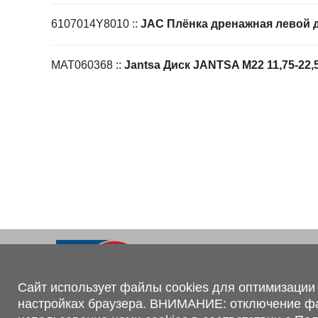
Ходовая часть
KOGEL
Электрооборудование
SACHS
6107014Y8010
::
JAC Плёнка дренажная левой 
BPW
МАТ060368
::
Jantsa Диск JANTSA M22 11,75-22,
Контакты
+375 (44) 551-00-56
shop@1tc.by
Сайт использует файлы cookies для оптимизации 
настройках браузера. ВНИМАНИЕ: отключение файл