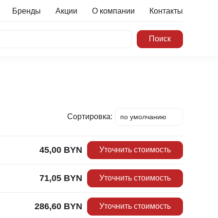
Бренды
Акции
О компании
Контакты
Сортировка:
по умолчанию
по цене min
по цене max
45,00
BYN
Уточнить стоимость
по наименованию
71,05
BYN
Уточнить стоимость
286,60
BYN
Уточнить стоимость