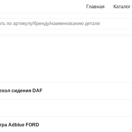
Главная
Каталог
NRF
Bosch
Все бренды
i
L
ехол сидения DAF
ON
LTER
ALL
I
тра Adblue FORD