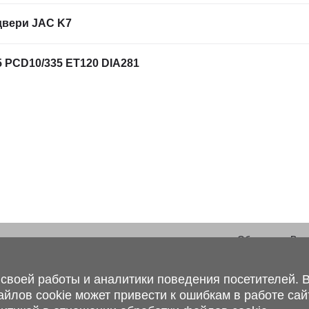
двери JAC K7
Фильтрация по атрибутам
5 PCD10/335 ET120 DIA281
Обращаем Ваше
Магазин, склад
информация, ка
г. Минск, Минский р-н, п.
цветовых сочет
Привольный, ул. Мира, 20А,
своей работы и аналитики поведения посетителей. В
носит информац
223062
определяемой п
ов cookie может привести к ошибкам в работе сайт
г. Брест, ул. Лейтенанта