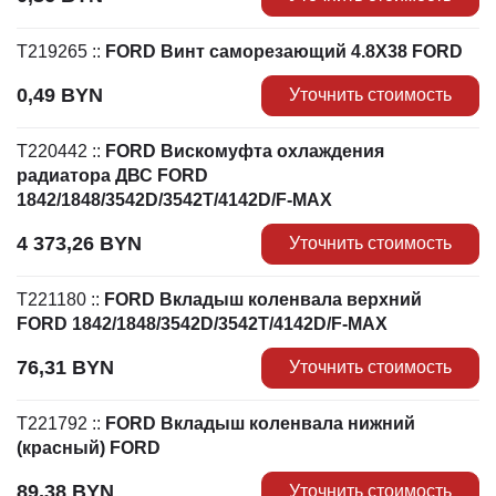
T219265
::
FORD Винт саморезающий 4.8X38 FORD
0,49
BYN
Уточнить стоимость
T220442
::
FORD Вискомуфта охлаждения
радиатора ДВС FORD
1842/1848/3542D/3542T/4142D/F-MAX
4 373,26
BYN
Уточнить стоимость
T221180
::
FORD Вкладыш коленвала верхний
FORD 1842/1848/3542D/3542T/4142D/F-MAX
76,31
BYN
Уточнить стоимость
T221792
::
FORD Вкладыш коленвала нижний
(красный) FORD
89,38
BYN
Уточнить стоимость