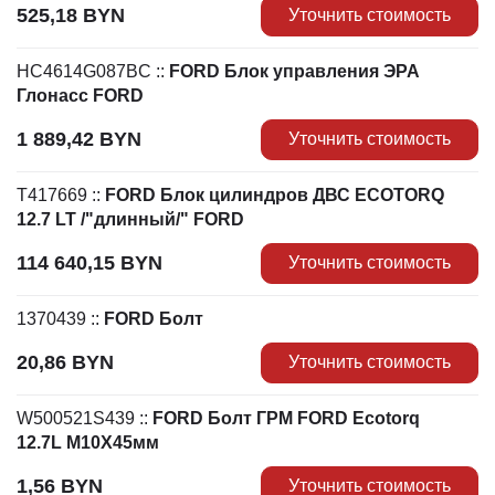
525,18
BYN
Уточнить стоимость
HC4614G087BC
::
FORD Блок управления ЭРА
Глонасс FORD
1 889,42
BYN
Уточнить стоимость
T417669
::
FORD Блок цилиндров ДВС ECOTORQ
12.7 LT /"длинный/" FORD
114 640,15
BYN
Уточнить стоимость
1370439
::
FORD Болт
20,86
BYN
Уточнить стоимость
W500521S439
::
FORD Болт ГРМ FORD Ecotorq
12.7L М10Х45мм
1,56
BYN
Уточнить стоимость