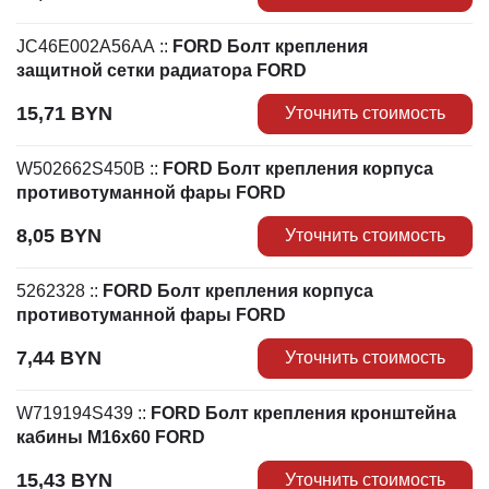
JC46E002A56AA
::
FORD Болт крепления
защитной сетки радиатора FORD
15,71
BYN
Уточнить стоимость
W502662S450B
::
FORD Болт крепления корпуса
противотуманной фары FORD
8,05
BYN
Уточнить стоимость
5262328
::
FORD Болт крепления корпуса
противотуманной фары FORD
7,44
BYN
Уточнить стоимость
W719194S439
::
FORD Болт крепления кронштейна
кабины M16х60 FORD
15,43
BYN
Уточнить стоимость