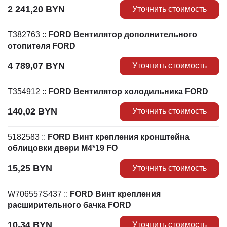
2 241,20
BYN
Уточнить стоимость
T382763
::
FORD Вентилятор дополнительного
отопителя FORD
4 789,07
BYN
Уточнить стоимость
T354912
::
FORD Вентилятор холодильника FORD
140,02
BYN
Уточнить стоимость
5182583
::
FORD Винт крепления кронштейна
облицовки двери M4*19 FO
15,25
BYN
Уточнить стоимость
W706557S437
::
FORD Винт крепления
расширительного бачка FORD
10,34
BYN
Уточнить стоимость