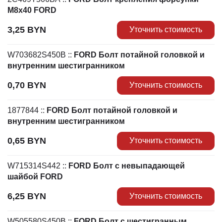
M8х40 FORD
3,25
BYN
Уточнить стоимость
W703682S450B
::
FORD Болт потайной головкой и
внутренним шестигранником
0,70
BYN
Уточнить стоимость
1877844
::
FORD Болт потайной головкой и
внутренним шестигранником
0,65
BYN
Уточнить стоимость
W715314S442
::
FORD Болт с невыпадающей
шайбой FORD
6,25
BYN
Уточнить стоимость
W505580S450B
::
FORD Болт с шестигранным