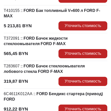
T410155
::
FORD Бак топливный V=600 л FORD F-
MAX
5 213,81
BYN
Уточнить стоимость
T372091
::
FORD Бачок жидкости
стеклоомывателя FORD F-MAX
565,45
BYN
Уточнить стоимость
T283607
::
FORD Бачок стеклоомывателя
лобового стекла FORD F-MAX
319,87
BYN
Уточнить стоимость
6C4611K012AA
::
FORD Бендикс стартера (привод)
FORD
912,22
BYN
Уточнить стоимость