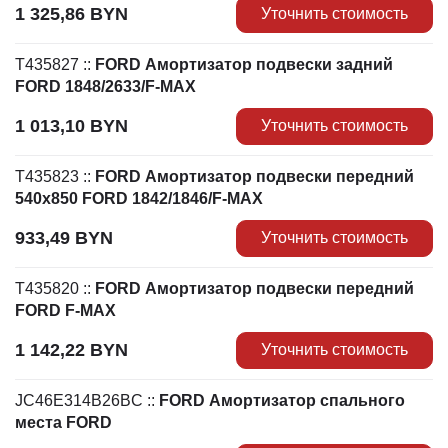
1 325,86
BYN
Уточнить стоимость
T435827
::
FORD Амортизатор подвески задний
FORD 1848/2633/F-MAX
1 013,10
BYN
Уточнить стоимость
T435823
::
FORD Амортизатор подвески передний
540x850 FORD 1842/1846/F-MAX
933,49
BYN
Уточнить стоимость
T435820
::
FORD Амортизатор подвески передний
FORD F-MAX
1 142,22
BYN
Уточнить стоимость
JC46E314B26BC
::
FORD Амортизатор спального
места FORD