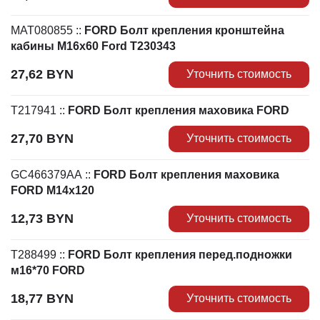
МАТ080855
::
FORD Болт крепления кронштейна
кабины М16х60 Ford T230343
27,62
BYN
Уточнить стоимость
T217941
::
FORD Болт крепления маховика FORD
27,70
BYN
Уточнить стоимость
GC466379AA
::
FORD Болт крепления маховика
FORD М14х120
12,73
BYN
Уточнить стоимость
T288499
::
FORD Болт крепления перед.подножки
м16*70 FORD
18,77
BYN
Уточнить стоимость