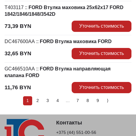
T403117
::
FORD Втулка маховика 25х62х17 FORD
1842/1846/1848/3542D
73,39
BYN
Уточнить стоимость
DC467600AA
::
FORD Втулка маховика FORD
32,65
BYN
Уточнить стоимость
GC466510AA
::
FORD Втулка направляющая
клапана FORD
11,76
BYN
Уточнить стоимость
1
2
3
4
…
7
8
9
⟩
Контакты
+375 (44) 551-00-56