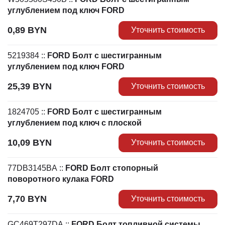
углублением под ключ FORD
0,89
BYN
Уточнить стоимость
5219384
::
FORD Болт с шестигранным
углублением под ключ FORD
25,39
BYN
Уточнить стоимость
1824705
::
FORD Болт с шестигранным
углублением под ключ с плоской
10,09
BYN
Уточнить стоимость
77DB3145BA
::
FORD Болт стопорный
поворотного кулака FORD
7,70
BYN
Уточнить стоимость
GC469T297DA
::
FORD Болт топливной системы