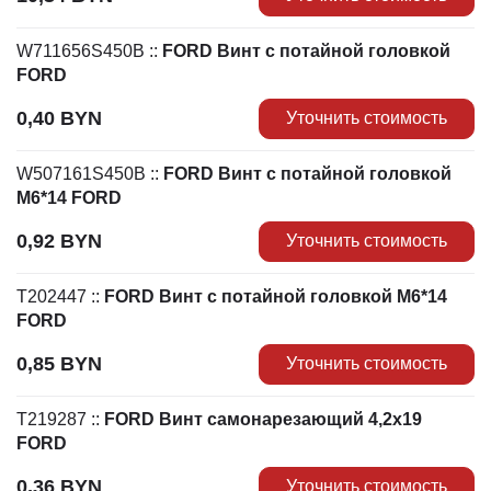
W711656S450B
::
FORD Винт с потайной головкой
FORD
0,40
BYN
Уточнить стоимость
W507161S450B
::
FORD Винт с потайной головкой
M6*14 FORD
0,92
BYN
Уточнить стоимость
T202447
::
FORD Винт с потайной головкой M6*14
FORD
0,85
BYN
Уточнить стоимость
T219287
::
FORD Винт самонарезающий 4,2х19
FORD
0,36
BYN
Уточнить стоимость