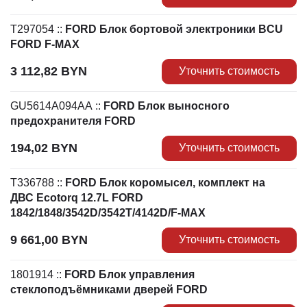
T297054
::
FORD Блок бортовой электроники BCU
FORD F-MAX
3 112,82
BYN
Уточнить стоимость
GU5614A094AA
::
FORD Блок выносного
предохранителя FORD
194,02
BYN
Уточнить стоимость
T336788
::
FORD Блок коромысел, комплект на
ДВС Ecotorq 12.7L FORD
1842/1848/3542D/3542T/4142D/F-MAX
9 661,00
BYN
Уточнить стоимость
1801914
::
FORD Блок управления
стеклоподъёмниками дверей FORD