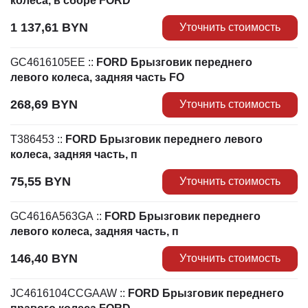
колеса, в сборе FORD
1 137,61
BYN
Уточнить стоимость
GC4616105EE
::
FORD Брызговик переднего
левого колеса, задняя часть FO
268,69
BYN
Уточнить стоимость
T386453
::
FORD Брызговик переднего левого
колеса, задняя часть, п
75,55
BYN
Уточнить стоимость
GC4616A563GA
::
FORD Брызговик переднего
левого колеса, задняя часть, п
146,40
BYN
Уточнить стоимость
JC4616104CCGAAW
::
FORD Брызговик переднего