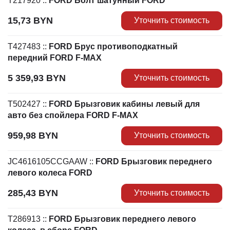
T217920
::
FORD Болт шатунный FORD
15,73
BYN
Уточнить стоимость
T427483
::
FORD Брус противоподкатный
передний FORD F-MAX
5 359,93
BYN
Уточнить стоимость
T502427
::
FORD Брызговик кабины левый для
авто без спойлера FORD F-MAX
959,98
BYN
Уточнить стоимость
JC4616105CCGAAW
::
FORD Брызговик переднего
левого колеса FORD
285,43
BYN
Уточнить стоимость
T286913
::
FORD Брызговик переднего левого