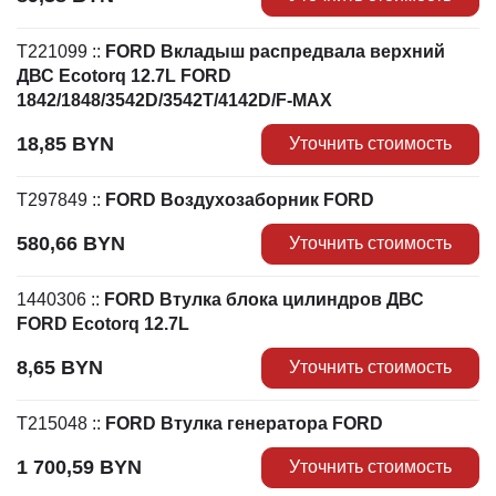
T221099
::
FORD Вкладыш распредвала верхний
ДВС Ecotorq 12.7L FORD
1842/1848/3542D/3542T/4142D/F-MAX
18,85
BYN
Уточнить стоимость
T297849
::
FORD Воздухозаборник FORD
580,66
BYN
Уточнить стоимость
1440306
::
FORD Втулка блока цилиндров ДВС
FORD Ecotorq 12.7L
8,65
BYN
Уточнить стоимость
T215048
::
FORD Втулка генератора FORD
1 700,59
BYN
Уточнить стоимость