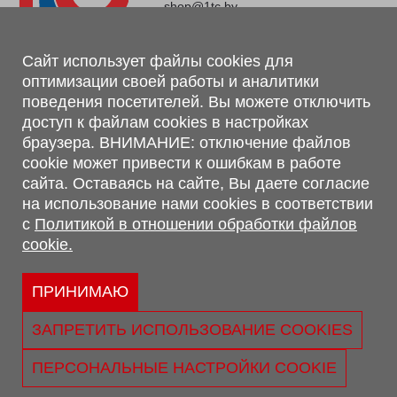
shop@1tc.by
Магазин, склад
Сайт использует файлы cookies для
оптимизации своей работы и аналитики
г. Минск, Минский р-н, п. Привольный, ул. Мира, 20А,
поведения посетителей. Вы можете отключить
223062
доступ к файлам cookies в настройках
г. Брест, ул. Лейтенанта Рябцева, 108 В, 224701
браузера. ВНИМАНИЕ: отключение файлов
Обращаем Ваше внимание, что вся предоставленная на сайте
cookie может привести к ошибкам в работе
информация, касающаяся комплектаций, технических
сайта. Оставаясь на сайте, Вы даете согласие
характеристик, цветовых сочетаний, а также стоимости и
на использование нами cookies в соответствии
сервисного обслуживания носит информационный характер и
с
Политикой в отношении обработки файлов
не является публичной офертой, определяемой п.2 ст.407
cookie.
Гражданского кодекса Республики Беларусь.
Политика обработки персональных данных
Политикой в отношении обработки файлов cookie.
ПРИНИМАЮ
Персональные настройки cookie
ЗАПРЕТИТЬ ИСПОЛЬЗОВАНИЕ COOKIES
© 2026 ООО «Трансконсалт Сервис» УНП 290667530.
Свидетельство о регистрации №290667530 выдано 02.02.2009
ПЕРСОНАЛЬНЫЕ НАСТРОЙКИ COOKIE
г. Администрацией Ленинского р-на г. Бреста
Юридический адрес: ул. Лейтенанта Рябцева, 108 В 224025, г.