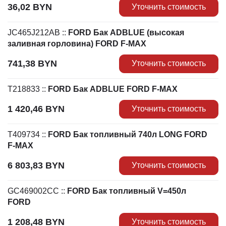
36,02
BYN
Уточнить стоимость
JC465J212AB
::
FORD Бак ADBLUE (высокая
заливная горловина) FORD F-MAX
741,38
BYN
Уточнить стоимость
T218833
::
FORD Бак ADBLUE FORD F-MAX
1 420,46
BYN
Уточнить стоимость
T409734
::
FORD Бак топливный 740л LONG FORD
F-MAX
6 803,83
BYN
Уточнить стоимость
GC469002CC
::
FORD Бак топливный V=450л
FORD
1 208,48
BYN
Уточнить стоимость