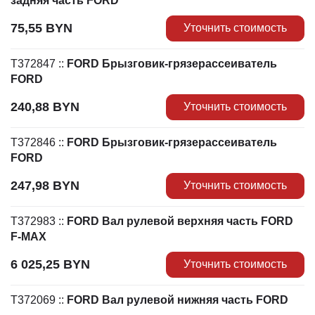
задняя часть FORD
75,55
BYN
Уточнить стоимость
T372847
::
FORD Брызговик-грязерассеиватель
FORD
240,88
BYN
Уточнить стоимость
T372846
::
FORD Брызговик-грязерассеиватель
FORD
247,98
BYN
Уточнить стоимость
T372983
::
FORD Вал рулевой верхняя часть FORD
F-MAX
6 025,25
BYN
Уточнить стоимость
T372069
::
FORD Вал рулевой нижняя часть FORD