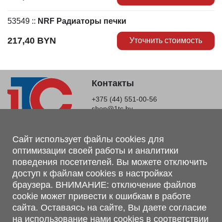
53549
::
NRF Радиаторы печки
217,40
BYN
Уточнить стоимость
Контакты
+375 (44) 551-00-56
shop@1tc.by
Магазин, склад
Сайт использует файлы cookies для
оптимизации своей работы и аналитики
г. Минск, Минский р-н, п. Привольный, ул. Мира, 20А,
поведения посетителей. Вы можете отключить
223062
доступ к файлам cookies в настройках
г. Брест, ул. Лейтенанта Рябцева, 108 В, 224701
браузера. ВНИМАНИЕ: отключение файлов
Обращаем Ваше внимание, что вся предоставленная на сайте
cookie может привести к ошибкам в работе
информация, касающаяся комплектаций, технических
сайта. Оставаясь на сайте, Вы даете согласие
характеристик, цветовых сочетаний, а также стоимости и
на использование нами cookies в соответствии