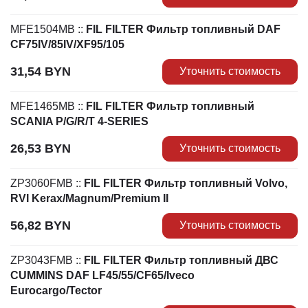
MFE1504MB
::
FIL FILTER Фильтр топливный DAF
CF75IV/85IV/XF95/105
31,54
BYN
Уточнить стоимость
MFE1465MB
::
FIL FILTER Фильтр топливный
SCANIA P/G/R/T 4-SERIES
26,53
BYN
Уточнить стоимость
ZP3060FMB
::
FIL FILTER Фильтр топливный Volvo,
RVI Kerax/Magnum/Premium II
56,82
BYN
Уточнить стоимость
ZP3043FMB
::
FIL FILTER Фильтр топливный ДВС
CUMMINS DAF LF45/55/CF65/Iveco
Eurocargo/Tector