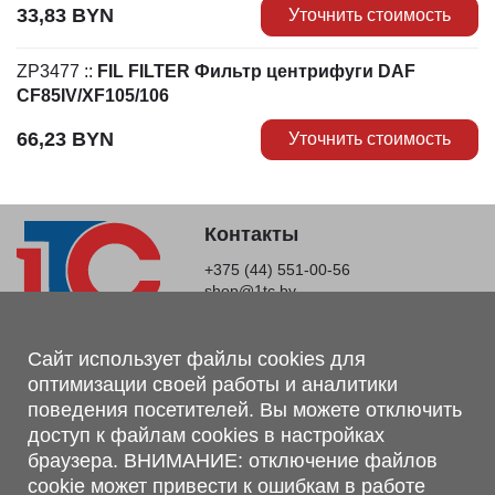
33,83
BYN
Уточнить стоимость
ZP3477
::
FIL FILTER Фильтр центрифуги DAF
СF85IV/XF105/106
66,23
BYN
Уточнить стоимость
Контакты
+375 (44) 551-00-56
shop@1tc.by
Магазин, склад
Сайт использует файлы cookies для
оптимизации своей работы и аналитики
г. Минск, Минский р-н, п. Привольный, ул. Мира, 20А,
поведения посетителей. Вы можете отключить
223062
доступ к файлам cookies в настройках
г. Брест, ул. Лейтенанта Рябцева, 108 В, 224701
браузера. ВНИМАНИЕ: отключение файлов
Обращаем Ваше внимание, что вся предоставленная на сайте
cookie может привести к ошибкам в работе