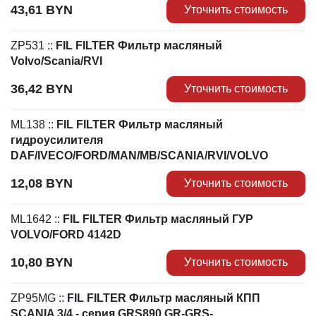
43,61
BYN
Уточнить стоимость
ZP531
::
FIL FILTER Фильтр масляный
Volvo/Scania/RVI
36,42
BYN
Уточнить стоимость
ML138
::
FIL FILTER Фильтр масляный
гидроусилителя
DAF/IVECO/FORD/MAN/MB/SCANIA/RVI/VOLVO
12,08
BYN
Уточнить стоимость
ML1642
::
FIL FILTER Фильтр масляный ГУР
VOLVO/FORD 4142D
10,80
BYN
Уточнить стоимость
ZP95MG
::
FIL FILTER Фильтр масляный КПП
SCANIA 3/4 - серия GRS890,GR-GRS-