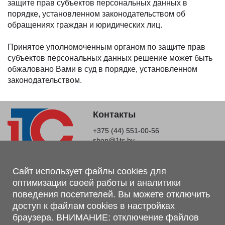
защите прав субъектов персональных данных в
порядке, установленном законодательством об
обращениях граждан и юридических лиц.
Принятое уполномоченным органом по защите прав
субъектов персональных данных решение может быть
обжаловано Вами в суд в порядке, установленном
законодательством.
Контакты
+375 (44) 551-00-56
shop@1tc.by
Магазин, склад
Сайт использует файлы cookies для
оптимизации своей работы и аналитики
г. Минск, Минский р-н, п. Привольный, ул. Мира, 20А,
поведения посетителей. Вы можете отключить
223062
доступ к файлам cookies в настройках
г. Брест, ул. Лейтенанта Рябцева, 108 В, 224701
браузера. ВНИМАНИЕ: отключение файлов