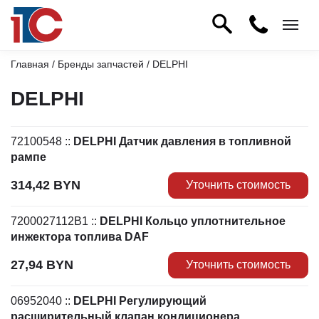
Главная
/
Бренды запчастей
/ DELPHI
DELPHI
72100548
::
DELPHI Датчик давления в топливной
рампе
314,42
BYN
Уточнить стоимость
7200027112B1
::
DELPHI Кольцо уплотнительное
инжектора топлива DAF
27,94
BYN
Уточнить стоимость
06952040
::
DELPHI Регулирующий
расширительный клапан кондиционера