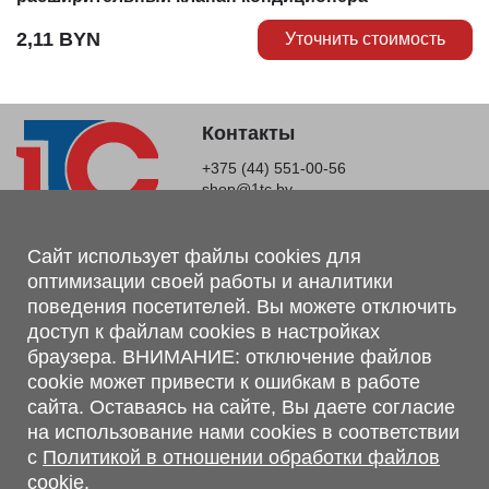
2,11
BYN
Уточнить стоимость
Контакты
+375 (44) 551-00-56
shop@1tc.by
Магазин, склад
Сайт использует файлы cookies для
оптимизации своей работы и аналитики
г. Минск, Минский р-н, п. Привольный, ул. Мира, 20А,
поведения посетителей. Вы можете отключить
223062
доступ к файлам cookies в настройках
г. Брест, ул. Лейтенанта Рябцева, 108 В, 224701
браузера. ВНИМАНИЕ: отключение файлов
Обращаем Ваше внимание, что вся предоставленная на сайте
cookie может привести к ошибкам в работе
информация, касающаяся комплектаций, технических
сайта. Оставаясь на сайте, Вы даете согласие
характеристик, цветовых сочетаний, а также стоимости и
на использование нами cookies в соответствии
сервисного обслуживания носит информационный характер и
с
Политикой в отношении обработки файлов
не является публичной офертой, определяемой п.2 ст.407
cookie.
Гражданского кодекса Республики Беларусь.