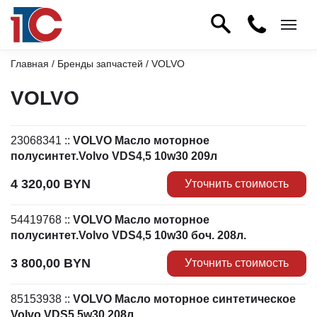
Главная
/
Бренды запчастей
/ VOLVO
VOLVO
23068341
::
VOLVO Масло моторное
полусинтет.Volvo VDS4,5 10w30 209л
4 320,00
BYN
Уточнить стоимость
54419768
::
VOLVO Масло моторное
полусинтет.Volvo VDS4,5 10w30 боч. 208л.
3 800,00
BYN
Уточнить стоимость
85153938
::
VOLVO Масло моторное синтетическое
Volvo VDS5 5w30 208л.