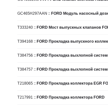
GC465H297AAN
::
FORD Модуль насосный доз
T333240
::
FORD Мост выпускных клапанов FOR
T394168
::
FORD Прокладка выпускного колле
T384756
::
FORD Прокладка выхлопной систе
T384757
::
FORD Прокладка выхлопной систе
T218065
::
FORD Прокладка коллектора EGR F
T217991
::
FORD Прокладка коллектора FORD