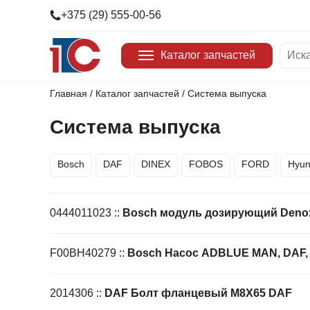
+375 (29) 555-00-56
Каталог запчастей
Главная
/
Каталог запчастей
/ Система выпуска
Двигатель
Бренды
Детали кузова
DAF
Система выпуска
Детали салона
JAC
Дополнительное оборудование
FORD
Другие запчасти
TRP
Bosch
DAF
DINEX
FOBOS
FORD
Hyun
Запчасти для ТО
Hyunda
Инструмент
VOLVO
Крепеж
Nestro
Масла и тех. жидкости
COSPE
0444011023
::
Bosch модуль дозирующий Denox
Отопление/кондиционирование
GATES
Рулевое управление
WIELT
Система выпуска
FIL FI
F00BH40279
::
Bosch Насос ADBLUE MAN, DAF,
Система охлаждения
MARSH
Топливная система
DELPH
Тормозная система
Dayco
2014306
::
DAF Болт фланцевый M8X65 DAF
Трансмиссия
DEPO