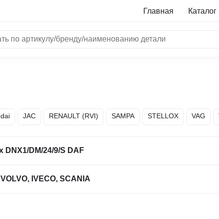
Главная
Каталог
NRF
Bosch
Все бренды
dai
JAC
RENAULT (RVI)
SAMPA
STELLOX
VAG
i
L
 DNX1/DM/24/9/S DAF
ON
LTER
 VOLVO, IVECO, SCANIA
ALL
I