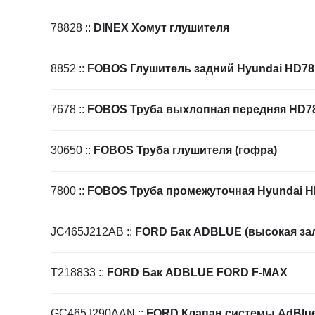
78828
::
DINEX Хомут глушителя
8852
::
FOBOS Глушитель задний Hyundai HD78
7678
::
FOBOS Труба выхлопная передняя HD7
30650
::
FOBOS Труба глушителя (гофра)
7800
::
FOBOS Труба промежуточная Hyundai H
JC465J212AB
::
FORD Бак ADBLUE (высокая за
T218833
::
FORD Бак ADBLUE FORD F-MAX
GC465J290AAN
::
FORD Клапан системы AdBlu