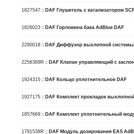
Ходовая часть
KOGEL
Электрооборудование
SACHS
1827547
::
DAF Глушитель с катализатором SC
BPW
1826023
::
DAF Горловина бака AdBlue DAF
2290018
::
DAF Диффузор выхлопной системы
2256369R
::
DAF Клапан управляющий с засло
1924315
::
DAF Кольцо уплотнительное DAF
1927175
::
DAF Комплект прокладок выхлопно
1857669
::
DAF Комплект уплотнительный мод
1791538R
::
DAF Модуль дозирования EAS AdB