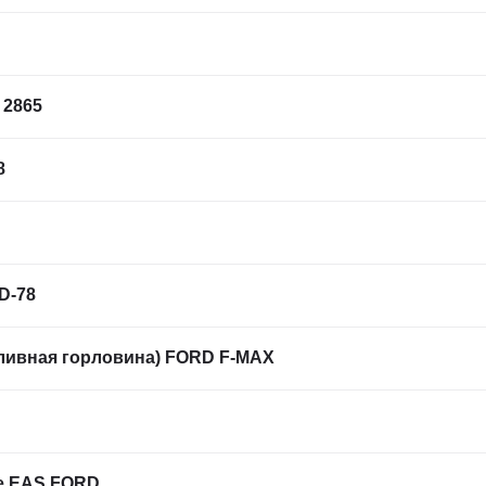
 2865
8
D-78
ливная горловина) FORD F-MAX
e EAS FORD