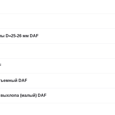
мы D=25-26 мм DAF
F
осъемный DAF
 выхлопа (малый) DAF