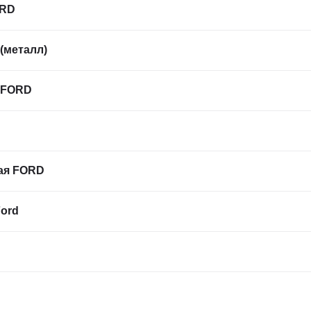
ORD
(металл)
 FORD
ая FORD
ord
D
D