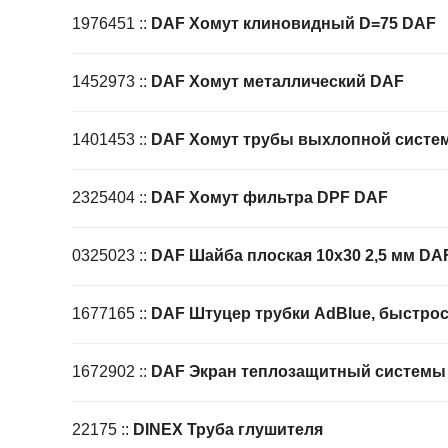
1976451
::
DAF Хомут клиновидный D=75 DAF
1452973
::
DAF Хомут металлический DAF
1401453
::
DAF Хомут трубы выхлопной систе
2325404
::
DAF Хомут фильтра DPF DAF
0325023
::
DAF Шайба плоская 10х30 2,5 мм DA
1677165
::
DAF Штуцер трубки AdBlue, быстр
1672902
::
DAF Экран теплозащитный системы
22175
::
DINEX Труба глушителя