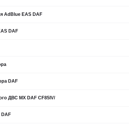
я AdBlue EAS DAF
EAS DAF
ора
ора DAF
ого ДВС MX DAF CF85IV/
Г DAF