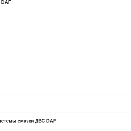
Г DAF
истемы смазки ДВС DAF