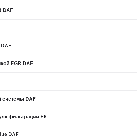
R DAF
Фильтрация по атрибутам
 DAF
нкой EGR DAF
й системы DAF
уля фильтрации E6
lue DAF