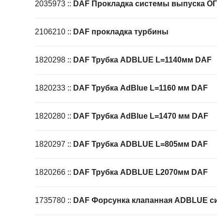
2035973
::
DAF Прокладка системы выпуска О
2106210
::
DAF прокладка турбины
1820298
::
DAF Трубка ADBLUE L=1140мм DAF
1820233
::
DAF Трубка AdBlue L=1160 мм DAF
1820280
::
DAF Трубка AdBlue L=1470 мм DAF
1820297
::
DAF Трубка ADBLUE L=805мм DAF
1820266
::
DAF Трубка ADBLUE L2070мм DAF
1735780
::
DAF Форсунка клапанная ADBLUE с