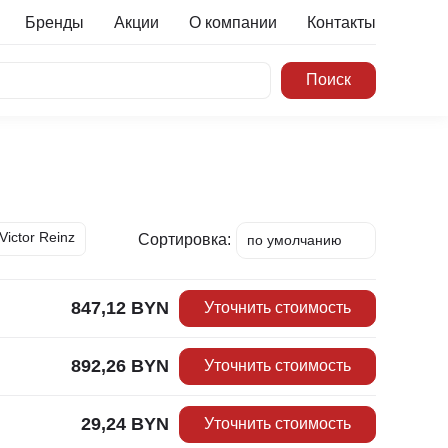
Бренды
Акции
О компании
Контакты
Victor Reinz
Сортировка:
по умолчанию
по цене min
по цене max
847,12
BYN
Уточнить стоимость
по наименованию
892,26
BYN
Уточнить стоимость
29,24
BYN
Уточнить стоимость