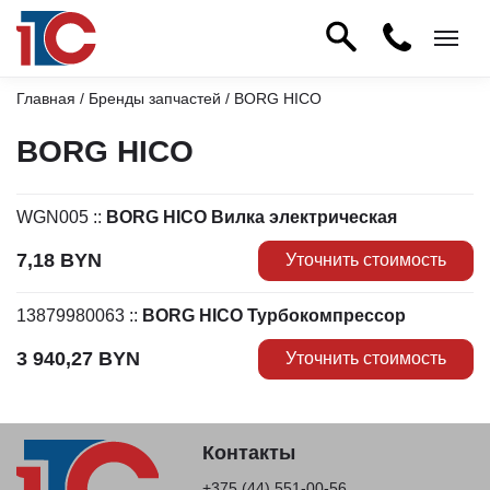
Главная
/
Бренды запчастей
/ BORG HICO
BORG HICO
WGN005
::
BORG HICO Вилка электрическая
7,18
BYN
Уточнить стоимость
13879980063
::
BORG HICO Турбокомпрессор
3 940,27
BYN
Уточнить стоимость
Контакты
+375 (44) 551-00-56