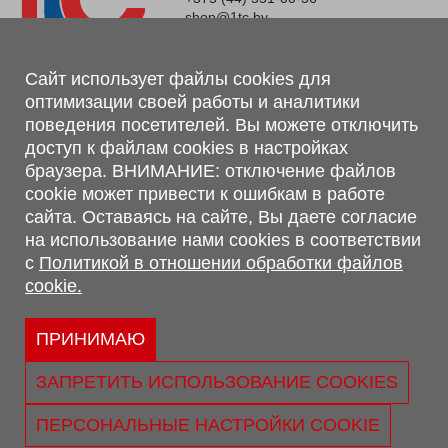
shop@1tc.by
Магазин, склад
Сайт использует файлы cookies для
оптимизации своей работы и аналитики
г. Минск, Минский р-н, п. Привольный, ул. Мира, 20А,
поведения посетителей. Вы можете отключить
223062
доступ к файлам cookies в настройках
г. Брест, ул. Лейтенанта Рябцева, 108 В, 224701
браузера. ВНИМАНИЕ: отключение файлов
Обращаем Ваше внимание, что вся предоставленная на сайте
cookie может привести к ошибкам в работе
информация, касающаяся комплектаций, технических
сайта. Оставаясь на сайте, Вы даете согласие
характеристик, цветовых сочетаний, а также стоимости и
на использование нами cookies в соответствии
сервисного обслуживания носит информационный характер и
с
Политикой в отношении обработки файлов
не является публичной офертой, определяемой п.2 ст.407
cookie.
Гражданского кодекса Республики Беларусь.
Политика обработки персональных данных
Политикой в отношении обработки файлов cookie.
ПРИНИМАЮ
Персональные настройки cookie
ЗАПРЕТИТЬ ИСПОЛЬЗОВАНИЕ COOKIES
© 2026 ООО «Трансконсалт Сервис» УНП 290667530.
Свидетельство о регистрации №290667530 выдано 02.02.2009
ПЕРСОНАЛЬНЫЕ НАСТРОЙКИ COOKIE
г. Администрацией Ленинского р-на г. Бреста