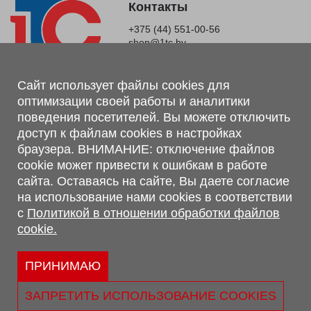
Контакты
+375 (44) 551-00-56
shop@1tc.by
Магазин, склад
Сайт использует файлы cookies для
оптимизации своей работы и аналитики
г. Минск, Минский р-н, п. Привольный, ул. Мира, 20А,
поведения посетителей. Вы можете отключить
223062
доступ к файлам cookies в настройках
г. Брест, ул. Лейтенанта Рябцева, 108 В, 224701
браузера. ВНИМАНИЕ: отключение файлов
Обращаем Ваше внимание, что вся предоставленная на сайте
cookie может привести к ошибкам в работе
информация, касающаяся комплектаций, технических
сайта. Оставаясь на сайте, Вы даете согласие
характеристик, цветовых сочетаний, а также стоимости и
на использование нами cookies в соответствии
сервисного обслуживания носит информационный характер и
с
Политикой в отношении обработки файлов
не является публичной офертой, определяемой п.2 ст.407
cookie.
Гражданского кодекса Республики Беларусь.
Политика обработки персональных данных
Политикой в отношении обработки файлов cookie.
ПРИНИМАЮ
Персональные настройки cookie
ЗАПРЕТИТЬ ИСПОЛЬЗОВАНИЕ COOKIES
© 2026 ООО «Трансконсалт Сервис» УНП 290667530.