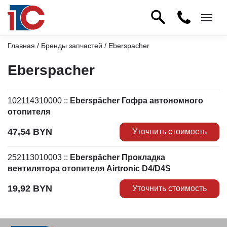
Главная
/
Бренды запчастей
/ Eberspacher
Eberspacher
102114310000
::
Eberspächer Гофра автономного
отопителя
47,54
BYN
Уточнить стоимость
252113010003
::
Eberspächer Прокладка
вентилятора отопителя Airtronic D4/D4S
19,92
BYN
Уточнить стоимость