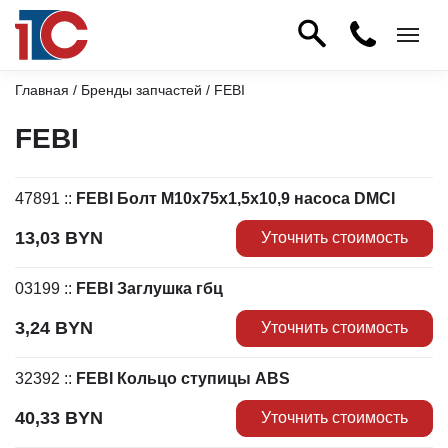
Главная
/
Бренды запчастей
/ FEBI
FEBI
47891
::
FEBI Болт М10x75x1,5x10,9 насоса DMCI
13,03
BYN
Уточнить стоимость
03199
::
FEBI Заглушка гбц
3,24
BYN
Уточнить стоимость
32392
::
FEBI Кольцо ступицы ABS
40,33
BYN
Уточнить стоимость