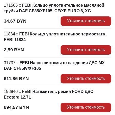
171565
::
FEBI Кольцо уплотнительное масляной
трубки DAF CF85/XF105, CF/XF EURO 6, XG
34,67
BYN
Уточнить стоимость
11834
::
FEBI Кольцо уплотнительное термостата
FEBI 11834
2,59
BYN
Уточнить стоимость
31737
::
FEBI Насос системы охлаждения ДВС MX
DAF СF85IV/XF105
611,86
BYN
Уточнить стоимость
193940
::
FEBI Натяжитель ремня FORD ДВС
Ecotorq 12.7L
694,57
BYN
Уточнить стоимость