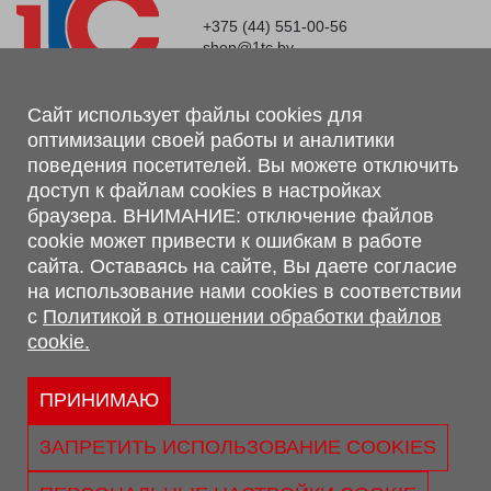
+375 (44) 551-00-56
shop@1tc.by
Магазин, склад
Сайт использует файлы cookies для
оптимизации своей работы и аналитики
г. Минск, Минский р-н, п. Привольный, ул. Мира, 20А,
поведения посетителей. Вы можете отключить
223062
доступ к файлам cookies в настройках
г. Брест, ул. Лейтенанта Рябцева, 108 В, 224701
браузера. ВНИМАНИЕ: отключение файлов
Обращаем Ваше внимание, что вся предоставленная на сайте
cookie может привести к ошибкам в работе
информация, касающаяся комплектаций, технических
сайта. Оставаясь на сайте, Вы даете согласие
характеристик, цветовых сочетаний, а также стоимости и
на использование нами cookies в соответствии
сервисного обслуживания носит информационный характер и
с
Политикой в отношении обработки файлов
не является публичной офертой, определяемой п.2 ст.407
cookie.
Гражданского кодекса Республики Беларусь.
Политика обработки персональных данных
Политикой в отношении обработки файлов cookie.
ПРИНИМАЮ
Персональные настройки cookie
ЗАПРЕТИТЬ ИСПОЛЬЗОВАНИЕ COOKIES
© 2026 ООО «Трансконсалт Сервис» УНП 290667530.
Свидетельство о регистрации №290667530 выдано 02.02.2009