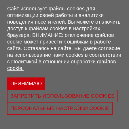
Магазин, склад
Сайт использует файлы cookies для
оптимизации своей работы и аналитики
г. Минск, Минский р-н, п. Привольный, ул. Мира, 20А,
поведения посетителей. Вы можете отключить
223062
доступ к файлам cookies в настройках
г. Брест, ул. Лейтенанта Рябцева, 108 В, 224701
браузера. ВНИМАНИЕ: отключение файлов
Обращаем Ваше внимание, что вся предоставленная на сайте
cookie может привести к ошибкам в работе
информация, касающаяся комплектаций, технических
сайта. Оставаясь на сайте, Вы даете согласие
характеристик, цветовых сочетаний, а также стоимости и
на использование нами cookies в соответствии
сервисного обслуживания носит информационный характер и
с
Политикой в отношении обработки файлов
не является публичной офертой, определяемой п.2 ст.407
cookie.
Гражданского кодекса Республики Беларусь.
Политика обработки персональных данных
Политикой в отношении обработки файлов cookie.
ПРИНИМАЮ
Персональные настройки cookie
ЗАПРЕТИТЬ ИСПОЛЬЗОВАНИЕ COOKIES
© 2026 ООО «Трансконсалт Сервис» УНП 290667530.
Свидетельство о регистрации №290667530 выдано 02.02.2009
ПЕРСОНАЛЬНЫЕ НАСТРОЙКИ COOKIE
г. Администрацией Ленинского р-на г. Бреста
Юридический адрес: ул. Лейтенанта Рябцева, 108 В 224025, г.
Брест, Республика Беларусь