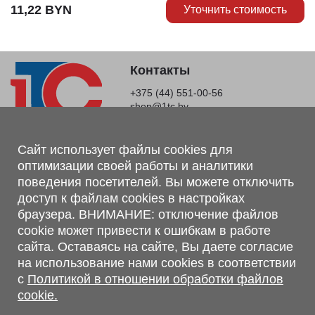
11,22
BYN
Уточнить стоимость
Контакты
+375 (44) 551-00-56
shop@1tc.by
Магазин, склад
Сайт использует файлы cookies для
оптимизации своей работы и аналитики
г. Минск, Минский р-н, п. Привольный, ул. Мира, 20А,
поведения посетителей. Вы можете отключить
223062
доступ к файлам cookies в настройках
г. Брест, ул. Лейтенанта Рябцева, 108 В, 224701
браузера. ВНИМАНИЕ: отключение файлов
Обращаем Ваше внимание, что вся предоставленная на сайте
cookie может привести к ошибкам в работе
информация, касающаяся комплектаций, технических
сайта. Оставаясь на сайте, Вы даете согласие
характеристик, цветовых сочетаний, а также стоимости и
на использование нами cookies в соответствии
сервисного обслуживания носит информационный характер и
с
Политикой в отношении обработки файлов
не является публичной офертой, определяемой п.2 ст.407
cookie.
Гражданского кодекса Республики Беларусь.