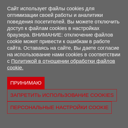
Магазин, склад
Сайт использует файлы cookies для
оптимизации своей работы и аналитики
г. Минск, Минский р-н, п. Привольный, ул. Мира, 20А,
поведения посетителей. Вы можете отключить
223062
доступ к файлам cookies в настройках
г. Брест, ул. Лейтенанта Рябцева, 108 В, 224701
браузера. ВНИМАНИЕ: отключение файлов
Обращаем Ваше внимание, что вся предоставленная на сайте
cookie может привести к ошибкам в работе
информация, касающаяся комплектаций, технических
сайта. Оставаясь на сайте, Вы даете согласие
характеристик, цветовых сочетаний, а также стоимости и
на использование нами cookies в соответствии
сервисного обслуживания носит информационный характер и
с
Политикой в отношении обработки файлов
не является публичной офертой, определяемой п.2 ст.407
cookie.
Гражданского кодекса Республики Беларусь.
Политика обработки персональных данных
Политикой в отношении обработки файлов cookie.
ПРИНИМАЮ
Персональные настройки cookie
ЗАПРЕТИТЬ ИСПОЛЬЗОВАНИЕ COOKIES
© 2026 ООО «Трансконсалт Сервис» УНП 290667530.
Свидетельство о регистрации №290667530 выдано 02.02.2009
ПЕРСОНАЛЬНЫЕ НАСТРОЙКИ COOKIE
г. Администрацией Ленинского р-на г. Бреста
Юридический адрес: ул. Лейтенанта Рябцева, 108 В 224025, г.
Брест, Республика Беларусь