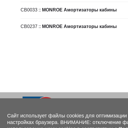
Ходовая часть
KOGEL
Электрооборудование
SACHS
CB0033
::
MONROE Амортизаторы кабины
BPW
CB0237
::
MONROE Амортизаторы кабины
Контакты
+375 (44) 551-00-56
shop@1tc.by
Сайт использует файлы cookies для оптимизации 
настройках браузера. ВНИМАНИЕ: отключение файл