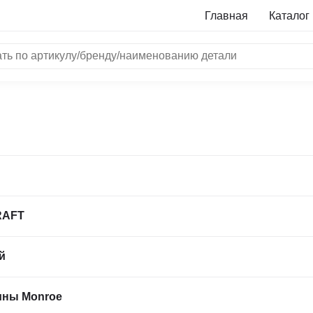
Главная
Каталог
NRF
Bosch
Все бренды
i
L
RAFT
ON
LTER
й
ALL
I
ины Monroe