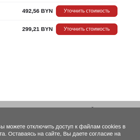
492,56
BYN
Уточнить стоимость
299,21
BYN
Уточнить стоимость
 внимание, что вся предоставленная на сайте
сающаяся комплектаций, технических характеристик,
аний, а также стоимости и сервисного обслуживания
ы можете отключить доступ к файлам cookies в
ионный характер и не является публичной офертой,
.2 ст.407 Гражданского кодекса Республики Беларусь.
а. Оставаясь на сайте, Вы даете согласие на