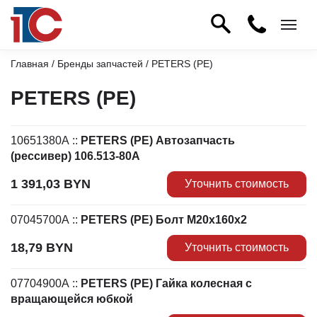
Главная
/
Бренды запчастей
/ PETERS (PE)
PETERS (PE)
10651380A
::
PETERS (PE) Автозапчасть
(рессивер) 106.513-80A
1 391,03
BYN
Уточнить стоимость
07045700A
::
PETERS (PE) Болт М20х160х2
18,79
BYN
Уточнить стоимость
07704900A
::
PETERS (PE) Гайка колесная с
вращающейся юбкой