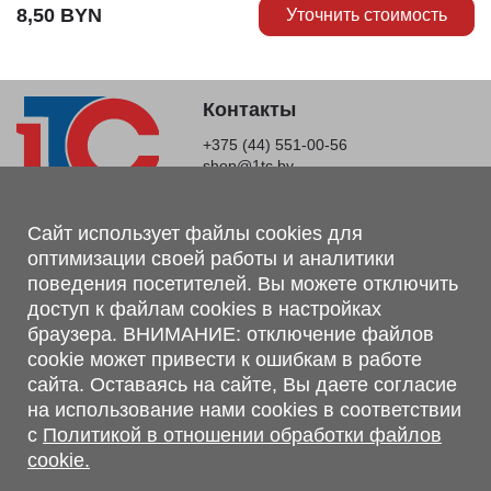
8,50
BYN
Уточнить стоимость
Контакты
+375 (44) 551-00-56
shop@1tc.by
Магазин, склад
Сайт использует файлы cookies для
оптимизации своей работы и аналитики
г. Минск, Минский р-н, п. Привольный, ул. Мира, 20А,
поведения посетителей. Вы можете отключить
223062
доступ к файлам cookies в настройках
г. Брест, ул. Лейтенанта Рябцева, 108 В, 224701
браузера. ВНИМАНИЕ: отключение файлов
Обращаем Ваше внимание, что вся предоставленная на сайте
cookie может привести к ошибкам в работе
информация, касающаяся комплектаций, технических
сайта. Оставаясь на сайте, Вы даете согласие
характеристик, цветовых сочетаний, а также стоимости и
на использование нами cookies в соответствии
сервисного обслуживания носит информационный характер и
с
Политикой в отношении обработки файлов
не является публичной офертой, определяемой п.2 ст.407
cookie.
Гражданского кодекса Республики Беларусь.