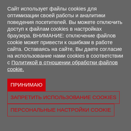
Магазин, склад
Сайт использует файлы cookies для
оптимизации своей работы и аналитики
г. Минск, Минский р-н, п. Привольный, ул. Мира, 20А,
поведения посетителей. Вы можете отключить
223062
доступ к файлам cookies в настройках
г. Брест, ул. Лейтенанта Рябцева, 108 В, 224701
браузера. ВНИМАНИЕ: отключение файлов
Обращаем Ваше внимание, что вся предоставленная на сайте
cookie может привести к ошибкам в работе
информация, касающаяся комплектаций, технических
сайта. Оставаясь на сайте, Вы даете согласие
характеристик, цветовых сочетаний, а также стоимости и
на использование нами cookies в соответствии
сервисного обслуживания носит информационный характер и
с
Политикой в отношении обработки файлов
не является публичной офертой, определяемой п.2 ст.407
cookie.
Гражданского кодекса Республики Беларусь.
Политика обработки персональных данных
Политикой в отношении обработки файлов cookie.
ПРИНИМАЮ
Персональные настройки cookie
ЗАПРЕТИТЬ ИСПОЛЬЗОВАНИЕ COOKIES
© 2026 ООО «Трансконсалт Сервис» УНП 290667530.
Свидетельство о регистрации №290667530 выдано 02.02.2009
ПЕРСОНАЛЬНЫЕ НАСТРОЙКИ COOKIE
г. Администрацией Ленинского р-на г. Бреста
Юридический адрес: ул. Лейтенанта Рябцева, 108 В 224025, г.
Брест, Республика Беларусь