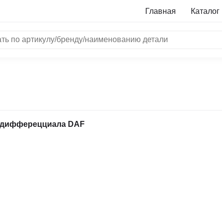
Главная
Каталог
NRF
Bosch
Все бренды
i
 дифферецциала DAF
L
ON
LTER
ALL
I