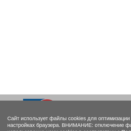
Ходовая часть
KOGEL
Электрооборудование
SACHS
BPW
Контакты
+375 (44) 551-00-56
shop@1tc.by
Сайт использует файлы cookies для оптимизации 
настройках браузера. ВНИМАНИЕ: отключение файл