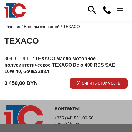
Главная
/
Бренды запчастей
/ TEXACO
TEXACO
804161DEE
::
TEXACO Масло моторное
полусинтетическое TEXACO Delo 400 RDS SAE
10W-40, бочка 208л
3 450,00
BYN
Уточнить стоимость
Контакты
+375 (44) 551-00-56
shop@1tc.by