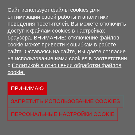
Магазин, склад
Сайт использует файлы cookies для
оптимизации своей работы и аналитики
г. Минск, Минский р-н, п. Привольный, ул. Мира, 20А,
поведения посетителей. Вы можете отключить
223062
доступ к файлам cookies в настройках
г. Брест, ул. Лейтенанта Рябцева, 108 В, 224701
браузера. ВНИМАНИЕ: отключение файлов
Обращаем Ваше внимание, что вся предоставленная на сайте
cookie может привести к ошибкам в работе
информация, касающаяся комплектаций, технических
сайта. Оставаясь на сайте, Вы даете согласие
характеристик, цветовых сочетаний, а также стоимости и
на использование нами cookies в соответствии
сервисного обслуживания носит информационный характер и
с
Политикой в отношении обработки файлов
не является публичной офертой, определяемой п.2 ст.407
cookie.
Гражданского кодекса Республики Беларусь.
Политика обработки персональных данных
Политикой в отношении обработки файлов cookie.
ПРИНИМАЮ
Персональные настройки cookie
ЗАПРЕТИТЬ ИСПОЛЬЗОВАНИЕ COOKIES
© 2026 ООО «Трансконсалт Сервис» УНП 290667530.
Свидетельство о регистрации №290667530 выдано 02.02.2009
ПЕРСОНАЛЬНЫЕ НАСТРОЙКИ COOKIE
г. Администрацией Ленинского р-на г. Бреста
Юридический адрес: ул. Лейтенанта Рябцева, 108 В 224025, г.
Брест, Республика Беларусь