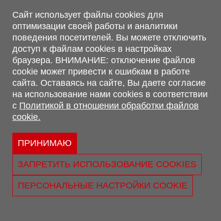
Магазин, склад
Сайт использует файлы cookies для
оптимизации своей работы и аналитики
г. Минск, Минский р-н, п. Привольный, ул. Мира, 20А,
поведения посетителей. Вы можете отключить
223062
доступ к файлам cookies в настройках
г. Брест, ул. Лейтенанта Рябцева, 108 В, 224701
браузера. ВНИМАНИЕ: отключение файлов
Обращаем Ваше внимание, что вся предоставленная на сайте
cookie может привести к ошибкам в работе
информация, касающаяся комплектаций, технических
сайта. Оставаясь на сайте, Вы даете согласие
характеристик, цветовых сочетаний, а также стоимости и
на использование нами cookies в соответствии
сервисного обслуживания носит информационный характер и
с
Политикой в отношении обработки файлов
не является публичной офертой, определяемой п.2 ст.407
cookie.
Гражданского кодекса Республики Беларусь.
Политика обработки персональных данных
Политикой в отношении обработки файлов cookie.
ПРИНИМАЮ
Персональные настройки cookie
ЗАПРЕТИТЬ ИСПОЛЬЗОВАНИЕ COOKIES
© 2026 ООО «Трансконсалт Сервис» УНП 290667530.
Свидетельство о регистрации №290667530 выдано 02.02.2009
ПЕРСОНАЛЬНЫЕ НАСТРОЙКИ COOKIE
г. Администрацией Ленинского р-на г. Бреста
Юридический адрес: ул. Лейтенанта Рябцева, 108 В 224025, г.
Брест, Республика Беларусь