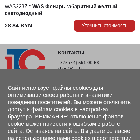
WAS223Z
::
WAS Фонарь габаритный желтый
светодиодный
28,84
BYN
Уточнить стоимость
Контакты
+375 (44) 551-00-56
shop@1tc.by
Магазин, склад
Сайт использует файлы cookies для
оптимизации своей работы и аналитики
г. Минск, Минский р-н, п. Привольный, ул. Мира, 20А,
поведения посетителей. Вы можете отключить
223062
доступ к файлам cookies в настройках
г. Брест, ул. Лейтенанта Рябцева, 108 В, 224701
браузера. ВНИМАНИЕ: отключение файлов
Обращаем Ваше внимание, что вся предоставленная на сайте
cookie может привести к ошибкам в работе
информация, касающаяся комплектаций, технических
сайта. Оставаясь на сайте, Вы даете согласие
характеристик, цветовых сочетаний, а также стоимости и
на использование нами cookies в соответствии