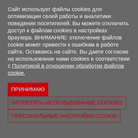
Магазин, склад
Сайт использует файлы cookies для
оптимизации своей работы и аналитики
г. Минск, Минский р-н, п. Привольный, ул. Мира, 20А,
поведения посетителей. Вы можете отключить
223062
доступ к файлам cookies в настройках
г. Брест, ул. Лейтенанта Рябцева, 108 В, 224701
браузера. ВНИМАНИЕ: отключение файлов
Обращаем Ваше внимание, что вся предоставленная на сайте
cookie может привести к ошибкам в работе
информация, касающаяся комплектаций, технических
сайта. Оставаясь на сайте, Вы даете согласие
характеристик, цветовых сочетаний, а также стоимости и
на использование нами cookies в соответствии
сервисного обслуживания носит информационный характер и
с
Политикой в отношении обработки файлов
не является публичной офертой, определяемой п.2 ст.407
cookie.
Гражданского кодекса Республики Беларусь.
Политика обработки персональных данных
Политикой в отношении обработки файлов cookie.
ПРИНИМАЮ
Персональные настройки cookie
ЗАПРЕТИТЬ ИСПОЛЬЗОВАНИЕ COOKIES
© 2026 ООО «Трансконсалт Сервис» УНП 290667530.
Свидетельство о регистрации №290667530 выдано 02.02.2009
ПЕРСОНАЛЬНЫЕ НАСТРОЙКИ COOKIE
г. Администрацией Ленинского р-на г. Бреста
Юридический адрес: ул. Лейтенанта Рябцева, 108 В 224025, г.
Брест, Республика Беларусь