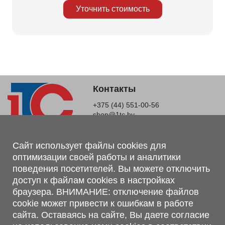
Уточнить стоимость
Контакты
+375 (44) 551-00-56
shop@1tc.by
Магазин, склад
Сайт использует файлы cookies для
оптимизации своей работы и аналитики
г. Минск, Минский р-н, п. Привольный, ул. Мира, 20А,
поведения посетителей. Вы можете отключить
223062
доступ к файлам cookies в настройках
г. Брест, ул. Лейтенанта Рябцева, 108 В, 224701
браузера. ВНИМАНИЕ: отключение файлов
Обращаем Ваше внимание, что вся предоставленная на сайте
cookie может привести к ошибкам в работе
информация, касающаяся комплектаций, технических
сайта. Оставаясь на сайте, Вы даете согласие
характеристик, цветовых сочетаний, а также стоимости и