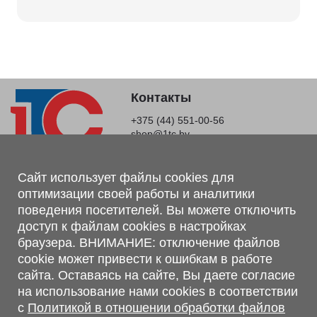
Контакты
+375 (44) 551-00-56
shop@1tc.by
Магазин, склад
Сайт использует файлы cookies для
оптимизации своей работы и аналитики
г. Минск, Минский р-н, п. Привольный, ул. Мира, 20А,
поведения посетителей. Вы можете отключить
223062
доступ к файлам cookies в настройках
г. Брест, ул. Лейтенанта Рябцева, 108 В, 224701
браузера. ВНИМАНИЕ: отключение файлов
Обращаем Ваше внимание, что вся предоставленная на сайте
cookie может привести к ошибкам в работе
информация, касающаяся комплектаций, технических
сайта. Оставаясь на сайте, Вы даете согласие
характеристик, цветовых сочетаний, а также стоимости и
на использование нами cookies в соответствии
сервисного обслуживания носит информационный характер и
с
Политикой в отношении обработки файлов
не является публичной офертой, определяемой п.2 ст.407