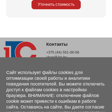
Уточнить стоимость
Контакты
+375 (44) 551-00-56
shop@1tc.by
Магазин, склад
Сайт использует файлы cookies для
оптимизации своей работы и аналитики
г. Минск, Минский р-н, п. Привольный, ул. Мира, 20А,
поведения посетителей. Вы можете отключить
223062
доступ к файлам cookies в настройках
г. Брест, ул. Лейтенанта Рябцева, 108 В, 224701
браузера. ВНИМАНИЕ: отключение файлов
Обращаем Ваше внимание, что вся предоставленная на сайте
cookie может привести к ошибкам в работе
информация, касающаяся комплектаций, технических
сайта. Оставаясь на сайте, Вы даете согласие
характеристик, цветовых сочетаний, а также стоимости и