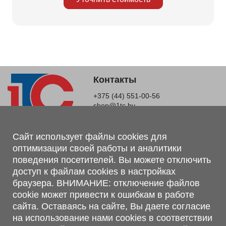
Контакты
+375 (44) 551-00-56
shop@1tc.by
Магазин, склад
Сайт использует файлы cookies для
оптимизации своей работы и аналитики
г. Минск, Минский р-н, п. Привольный, ул. Мира, 20А,
поведения посетителей. Вы можете отключить
223062
доступ к файлам cookies в настройках
г. Брест, ул. Лейтенанта Рябцева, 108 В, 224701
браузера. ВНИМАНИЕ: отключение файлов
Обращаем Ваше внимание, что вся предоставленная на сайте
cookie может привести к ошибкам в работе
информация, касающаяся комплектаций, технических
сайта. Оставаясь на сайте, Вы даете согласие
характеристик, цветовых сочетаний, а также стоимости и
на использование нами cookies в соответствии
сервисного обслуживания носит информационный характер и