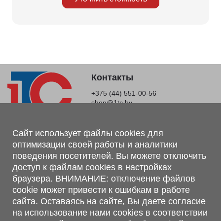
Контакты
+375 (44) 551-00-56
shop@1tc.by
Магазин, склад
Сайт использует файлы cookies для
оптимизации своей работы и аналитики
г. Минск, Минский р-н, п. Привольный, ул. Мира, 20А,
поведения посетителей. Вы можете отключить
223062
доступ к файлам cookies в настройках
г. Брест, ул. Лейтенанта Рябцева, 108 В, 224701
браузера. ВНИМАНИЕ: отключение файлов
Обращаем Ваше внимание, что вся предоставленная на сайте
cookie может привести к ошибкам в работе
информация, касающаяся комплектаций, технических
сайта. Оставаясь на сайте, Вы даете согласие
характеристик, цветовых сочетаний, а также стоимости и
на использование нами cookies в соответствии
сервисного обслуживания носит информационный характер и