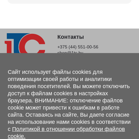
Контакты
+375 (44) 551-00-56
shop@1tc.by
Магазин, склад
Сайт использует файлы cookies для
оптимизации своей работы и аналитики
г. Минск, Минский р-н, п. Привольный, ул. Мира, 20А,
поведения посетителей. Вы можете отключить
223062
доступ к файлам cookies в настройках
г. Брест, ул. Лейтенанта Рябцева, 108 В, 224701
браузера. ВНИМАНИЕ: отключение файлов
Обращаем Ваше внимание, что вся предоставленная на сайте
cookie может привести к ошибкам в работе
информация, касающаяся комплектаций, технических
сайта. Оставаясь на сайте, Вы даете согласие
характеристик, цветовых сочетаний, а также стоимости и
на использование нами cookies в соответствии
сервисного обслуживания носит информационный характер и
с
Политикой в отношении обработки файлов
не является публичной офертой, определяемой п.2 ст.407
cookie.
Гражданского кодекса Республики Беларусь.