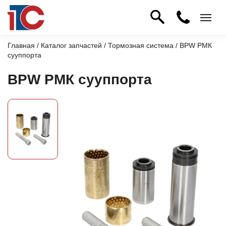
Главная
/
Каталог запчастей
/
Тормозная система
/ BPW РМК
сууппорта
BPW РМК сууппорта