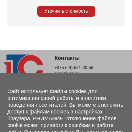
Уточнить стоимость
Контакты
+375 (44) 551-00-56
shop@1tc.by
Магазин, склад
Сайт использует файлы cookies для
оптимизации своей работы и аналитики
г. Минск, Минский р-н, п. Привольный, ул. Мира, 20А,
поведения посетителей. Вы можете отключить
223062
доступ к файлам cookies в настройках
г. Брест, ул. Лейтенанта Рябцева, 108 В, 224701
браузера. ВНИМАНИЕ: отключение файлов
Обращаем Ваше внимание, что вся предоставленная на сайте
cookie может привести к ошибкам в работе
информация, касающаяся комплектаций, технических