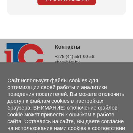
Контакты
+375 (44) 551-00-56
shop@1tc.by
Магазин, склад
Сайт использует файлы cookies для
оптимизации своей работы и аналитики
г. Минск, Минский р-н, п. Привольный, ул. Мира, 20А,
поведения посетителей. Вы можете отключить
223062
доступ к файлам cookies в настройках
г. Брест, ул. Лейтенанта Рябцева, 108 В, 224701
браузера. ВНИМАНИЕ: отключение файлов
Обращаем Ваше внимание, что вся предоставленная на сайте
cookie может привести к ошибкам в работе
информация, касающаяся комплектаций, технических
сайта. Оставаясь на сайте, Вы даете согласие
характеристик, цветовых сочетаний, а также стоимости и
на использование нами cookies в соответствии
сервисного обслуживания носит информационный характер и