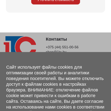
Контакты
+375 (44) 551-00-56
shop@1tc.by
Магазин, склад
Сайт использует файлы cookies для
оптимизации своей работы и аналитики
г. Минск, Минский р-н, п. Привольный, ул. Мира, 20А,
поведения посетителей. Вы можете отключить
223062
доступ к файлам cookies в настройках
г. Брест, ул. Лейтенанта Рябцева, 108 В, 224701
браузера. ВНИМАНИЕ: отключение файлов
Обращаем Ваше внимание, что вся предоставленная на сайте
cookie может привести к ошибкам в работе
информация, касающаяся комплектаций, технических
сайта. Оставаясь на сайте, Вы даете согласие
характеристик, цветовых сочетаний, а также стоимости и
на использование нами cookies в соответствии
сервисного обслуживания носит информационный характер и