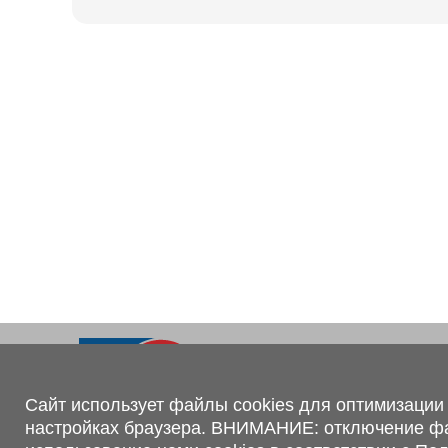
Ходовая часть
KOGEL
Электрооборудование
SACHS
BPW
Контакты
+375 (44) 551-00-56
shop@1tc.by
Сайт использует файлы cookies для оптимизации 
настройках браузера. ВНИМАНИЕ: отключение файл