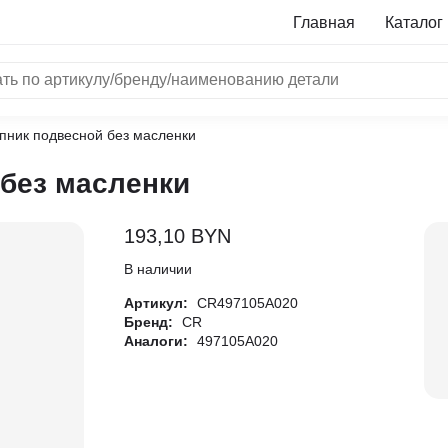
Главная
Каталог
пник подвесной без масленки
NRF
без масленки
Bosch
Все бренды
193,10
BYN
i
В наличии
Артикул:
CR497105A020
L
Бренд:
CR
Аналоги:
497105A020
ON
LTER
ALL
I