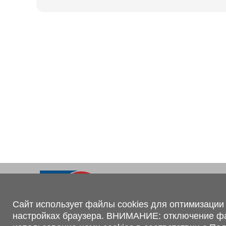
Ходовая часть
KOGEL
Электрооборудование
SACHS
BPW
Контакты
+375 (44) 551-00-56
shop@1tc.by
Сайт использует файлы cookies для оптимизации 
настройках браузера. ВНИМАНИЕ: отключение файл