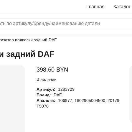
Главная
Каталог
изатор подвески задний DAF
NRF
и задний DAF
Bosch
Все бренды
398,60
BYN
i
В наличии
Артикул:
1283729
L
Бренд:
DAF
Аналоги:
106977, 1802905004500, 20179,
ON
T5070
LTER
ALL
I