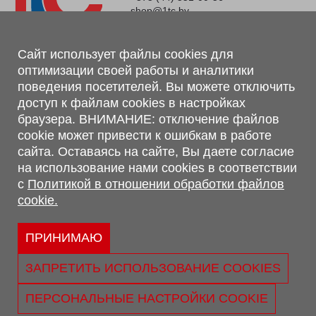
shop@1tc.by
Магазин, склад
Сайт использует файлы cookies для
оптимизации своей работы и аналитики
г. Минск, Минский р-н, п. Привольный, ул. Мира, 20А,
поведения посетителей. Вы можете отключить
223062
доступ к файлам cookies в настройках
г. Брест, ул. Лейтенанта Рябцева, 108 В, 224701
браузера. ВНИМАНИЕ: отключение файлов
Обращаем Ваше внимание, что вся предоставленная на сайте
cookie может привести к ошибкам в работе
информация, касающаяся комплектаций, технических
сайта. Оставаясь на сайте, Вы даете согласие
характеристик, цветовых сочетаний, а также стоимости и
на использование нами cookies в соответствии
сервисного обслуживания носит информационный характер и
с
Политикой в отношении обработки файлов
не является публичной офертой, определяемой п.2 ст.407
cookie.
Гражданского кодекса Республики Беларусь.
Политика обработки персональных данных
Политикой в отношении обработки файлов cookie.
ПРИНИМАЮ
Персональные настройки cookie
ЗАПРЕТИТЬ ИСПОЛЬЗОВАНИЕ COOKIES
© 2026 ООО «Трансконсалт Сервис» УНП 290667530.
Свидетельство о регистрации №290667530 выдано 02.02.2009
ПЕРСОНАЛЬНЫЕ НАСТРОЙКИ COOKIE
г. Администрацией Ленинского р-на г. Бреста