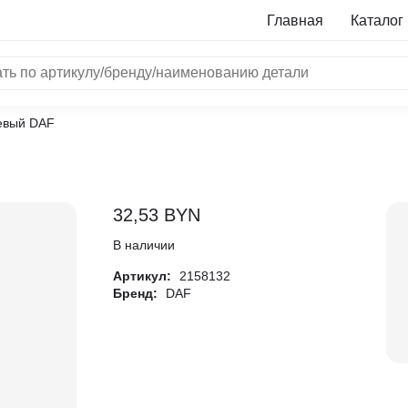
Главная
Каталог
евый DAF
NRF
Bosch
Все бренды
32,53
BYN
i
В наличии
Артикул:
2158132
L
Бренд:
DAF
ON
LTER
ALL
I