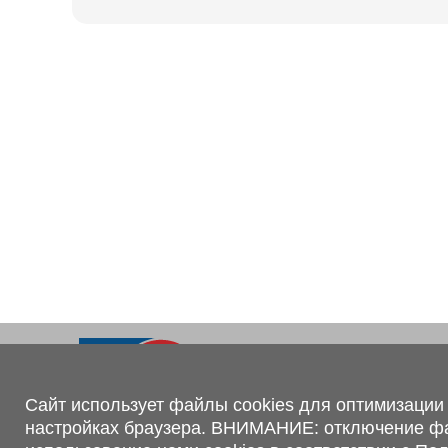
Ходовая часть
KOGEL
Электрооборудование
SACHS
BPW
Контакты
+375 (44) 551-00-56
shop@1tc.by
Сайт использует файлы cookies для оптимизации 
настройках браузера. ВНИМАНИЕ: отключение файл