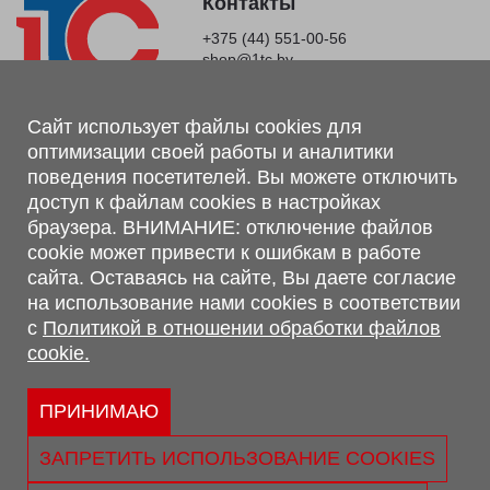
Контакты
+375 (44) 551-00-56
shop@1tc.by
Магазин, склад
Сайт использует файлы cookies для
оптимизации своей работы и аналитики
г. Минск, Минский р-н, п. Привольный, ул. Мира, 20А,
поведения посетителей. Вы можете отключить
223062
доступ к файлам cookies в настройках
г. Брест, ул. Лейтенанта Рябцева, 108 В, 224701
браузера. ВНИМАНИЕ: отключение файлов
Обращаем Ваше внимание, что вся предоставленная на сайте
cookie может привести к ошибкам в работе
информация, касающаяся комплектаций, технических
сайта. Оставаясь на сайте, Вы даете согласие
характеристик, цветовых сочетаний, а также стоимости и
на использование нами cookies в соответствии
сервисного обслуживания носит информационный характер и
с
Политикой в отношении обработки файлов
не является публичной офертой, определяемой п.2 ст.407
cookie.
Гражданского кодекса Республики Беларусь.
Политика обработки персональных данных
Политикой в отношении обработки файлов cookie.
ПРИНИМАЮ
Персональные настройки cookie
ЗАПРЕТИТЬ ИСПОЛЬЗОВАНИЕ COOKIES
© 2026 ООО «Трансконсалт Сервис» УНП 290667530.