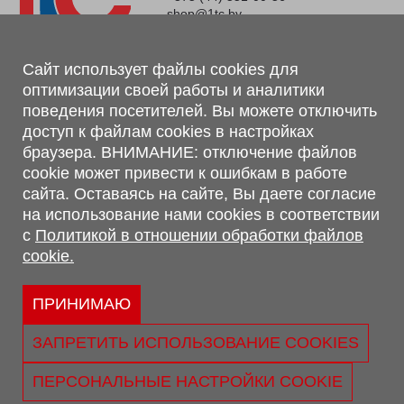
shop@1tc.by
Магазин, склад
Сайт использует файлы cookies для
оптимизации своей работы и аналитики
г. Минск, Минский р-н, п. Привольный, ул. Мира, 20А,
поведения посетителей. Вы можете отключить
223062
доступ к файлам cookies в настройках
г. Брест, ул. Лейтенанта Рябцева, 108 В, 224701
браузера. ВНИМАНИЕ: отключение файлов
Обращаем Ваше внимание, что вся предоставленная на сайте
cookie может привести к ошибкам в работе
информация, касающаяся комплектаций, технических
сайта. Оставаясь на сайте, Вы даете согласие
характеристик, цветовых сочетаний, а также стоимости и
на использование нами cookies в соответствии
сервисного обслуживания носит информационный характер и
с
Политикой в отношении обработки файлов
не является публичной офертой, определяемой п.2 ст.407
cookie.
Гражданского кодекса Республики Беларусь.
Политика обработки персональных данных
Политикой в отношении обработки файлов cookie.
ПРИНИМАЮ
Персональные настройки cookie
ЗАПРЕТИТЬ ИСПОЛЬЗОВАНИЕ COOKIES
© 2026 ООО «Трансконсалт Сервис» УНП 290667530.
Свидетельство о регистрации №290667530 выдано 02.02.2009
ПЕРСОНАЛЬНЫЕ НАСТРОЙКИ COOKIE
г. Администрацией Ленинского р-на г. Бреста