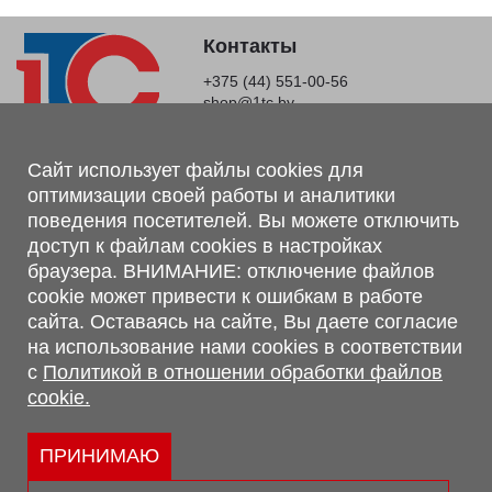
Контакты
+375 (44) 551-00-56
shop@1tc.by
Магазин, склад
Сайт использует файлы cookies для
оптимизации своей работы и аналитики
г. Минск, Минский р-н, п. Привольный, ул. Мира, 20А,
поведения посетителей. Вы можете отключить
223062
доступ к файлам cookies в настройках
г. Брест, ул. Лейтенанта Рябцева, 108 В, 224701
браузера. ВНИМАНИЕ: отключение файлов
Обращаем Ваше внимание, что вся предоставленная на сайте
cookie может привести к ошибкам в работе
информация, касающаяся комплектаций, технических
сайта. Оставаясь на сайте, Вы даете согласие
характеристик, цветовых сочетаний, а также стоимости и
на использование нами cookies в соответствии
сервисного обслуживания носит информационный характер и
с
Политикой в отношении обработки файлов
не является публичной офертой, определяемой п.2 ст.407
cookie.
Гражданского кодекса Республики Беларусь.
Политика обработки персональных данных
Политикой в отношении обработки файлов cookie.
ПРИНИМАЮ
Персональные настройки cookie