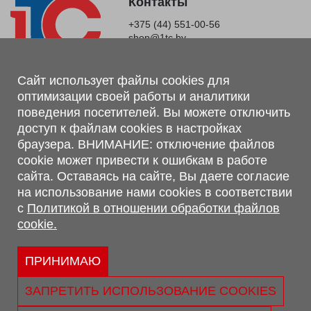
Контакты
+375 (44) 551-00-56
shop@1tc.by
Магазин, склад
Сайт использует файлы cookies для
оптимизации своей работы и аналитики
г. Минск, Минский р-н, п. Привольный, ул. Мира, 20А,
поведения посетителей. Вы можете отключить
223062
доступ к файлам cookies в настройках
г. Брест, ул. Лейтенанта Рябцева, 108 В, 224701
браузера. ВНИМАНИЕ: отключение файлов
Обращаем Ваше внимание, что вся предоставленная на сайте
cookie может привести к ошибкам в работе
информация, касающаяся комплектаций, технических
сайта. Оставаясь на сайте, Вы даете согласие
характеристик, цветовых сочетаний, а также стоимости и
на использование нами cookies в соответствии
сервисного обслуживания носит информационный характер и
с
Политикой в отношении обработки файлов
не является публичной офертой, определяемой п.2 ст.407
cookie.
Гражданского кодекса Республики Беларусь.
Политика обработки персональных данных
Политикой в отношении обработки файлов cookie.
ПРИНИМАЮ
Персональные настройки cookie
ЗАПРЕТИТЬ ИСПОЛЬЗОВАНИЕ COOKIES
© 2026 ООО «Трансконсалт Сервис» УНП 290667530.