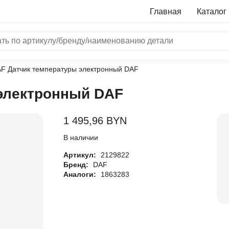
Главная
Каталог
AF Датчик температуры электронный DAF
NRF
электронный DAF
Bosch
Все бренды
1 495,96
BYN
i
В наличии
Артикул:
2129822
L
Бренд:
DAF
Аналоги:
1863283
ON
LTER
ALL
I