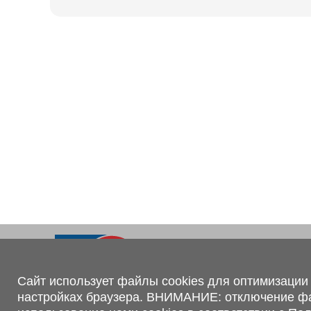
Ходовая часть
KOGEL
Электрооборудование
SACHS
BPW
Контакты
+375 (44) 551-00-56
shop@1tc.by
Сайт использует файлы cookies для оптимизации 
настройках браузера. ВНИМАНИЕ: отключение файл