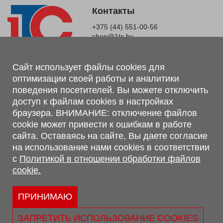
Контакты
+375 (44) 551-00-56
shop@1tc.by
Магазин, склад
Сайт использует файлы cookies для
оптимизации своей работы и аналитики
г. Минск, Минский р-н, п. Привольный, ул. Мира, 20А,
поведения посетителей. Вы можете отключить
223062
доступ к файлам cookies в настройках
г. Брест, ул. Лейтенанта Рябцева, 108 В, 224701
браузера. ВНИМАНИЕ: отключение файлов
Обращаем Ваше внимание, что вся предоставленная на сайте
cookie может привести к ошибкам в работе
информация, касающаяся комплектаций, технических
сайта. Оставаясь на сайте, Вы даете согласие
характеристик, цветовых сочетаний, а также стоимости и
на использование нами cookies в соответствии
сервисного обслуживания носит информационный характер и
с
Политикой в отношении обработки файлов
не является публичной офертой, определяемой п.2 ст.407
cookie.
Гражданского кодекса Республики Беларусь.
Политика обработки персональных данных
Политикой в отношении обработки файлов cookie.
ПРИНИМАЮ
Персональные настройки cookie
ЗАПРЕТИТЬ ИСПОЛЬЗОВАНИЕ COOKIES