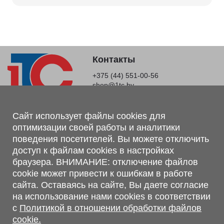
Контакты
+375 (44) 551-00-56
shop@1tc.by
Магазин, склад
Сайт использует файлы cookies для
оптимизации своей работы и аналитики
г. Минск, Минский р-н, п. Привольный, ул. Мира, 20А,
поведения посетителей. Вы можете отключить
223062
доступ к файлам cookies в настройках
г. Брест, ул. Лейтенанта Рябцева, 108 В, 224701
браузера. ВНИМАНИЕ: отключение файлов
Обращаем Ваше внимание, что вся предоставленная на сайте
cookie может привести к ошибкам в работе
информация, касающаяся комплектаций, технических
сайта. Оставаясь на сайте, Вы даете согласие
характеристик, цветовых сочетаний, а также стоимости и
на использование нами cookies в соответствии
сервисного обслуживания носит информационный характер и
с
Политикой в отношении обработки файлов
не является публичной офертой, определяемой п.2 ст.407
cookie.
Гражданского кодекса Республики Беларусь.