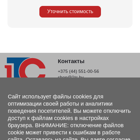
Уточнить стоимость
Контакты
+375 (44) 551-00-56
shop@1tc.by
Магазин, склад
Сайт использует файлы cookies для
оптимизации своей работы и аналитики
г. Минск, Минский р-н, п. Привольный, ул. Мира, 20А,
поведения посетителей. Вы можете отключить
223062
доступ к файлам cookies в настройках
г. Брест, ул. Лейтенанта Рябцева, 108 В, 224701
браузера. ВНИМАНИЕ: отключение файлов
Обращаем Ваше внимание, что вся предоставленная на сайте
cookie может привести к ошибкам в работе
информация, касающаяся комплектаций, технических
сайта. Оставаясь на сайте, Вы даете согласие