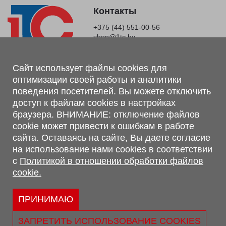
Контакты
+375 (44) 551-00-56
shop@1tc.by
Магазин, склад
Сайт использует файлы cookies для
оптимизации своей работы и аналитики
г. Минск, Минский р-н, п. Привольный, ул. Мира, 20А,
поведения посетителей. Вы можете отключить
223062
доступ к файлам cookies в настройках
г. Брест, ул. Лейтенанта Рябцева, 108 В, 224701
браузера. ВНИМАНИЕ: отключение файлов
Обращаем Ваше внимание, что вся предоставленная на сайте
cookie может привести к ошибкам в работе
информация, касающаяся комплектаций, технических
сайта. Оставаясь на сайте, Вы даете согласие
характеристик, цветовых сочетаний, а также стоимости и
на использование нами cookies в соответствии
сервисного обслуживания носит информационный характер и
с
Политикой в отношении обработки файлов
не является публичной офертой, определяемой п.2 ст.407
cookie.
Гражданского кодекса Республики Беларусь.
Политика обработки персональных данных
Политикой в отношении обработки файлов cookie.
ПРИНИМАЮ
Персональные настройки cookie
ЗАПРЕТИТЬ ИСПОЛЬЗОВАНИЕ COOKIES