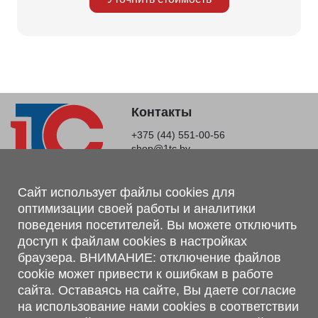
Контакты
+375 (44) 551-00-56
shop@1tc.by
Магазин, склад
Сайт использует файлы cookies для
оптимизации своей работы и аналитики
г. Минск, Минский р-н, п. Привольный, ул. Мира, 20А,
поведения посетителей. Вы можете отключить
223062
доступ к файлам cookies в настройках
г. Брест, ул. Лейтенанта Рябцева, 108 В, 224701
браузера. ВНИМАНИЕ: отключение файлов
Обращаем Ваше внимание, что вся предоставленная на сайте
cookie может привести к ошибкам в работе
информация, касающаяся комплектаций, технических
сайта. Оставаясь на сайте, Вы даете согласие
характеристик, цветовых сочетаний, а также стоимости и
на использование нами cookies в соответствии
сервисного обслуживания носит информационный характер и